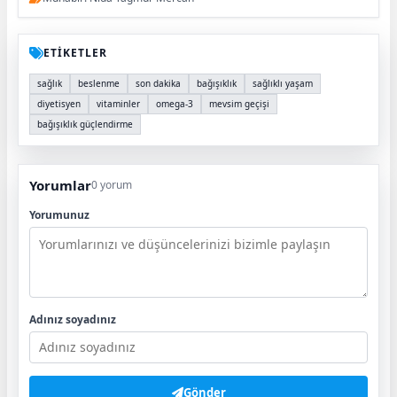
ETİKETLER
sağlık
beslenme
son dakika
bağışıklık
sağlıklı yaşam
diyetisyen
vitaminler
omega-3
mevsim geçişi
bağışıklık güçlendirme
Yorumlar
0 yorum
Yorumunuz
Adınız soyadınız
Gönder