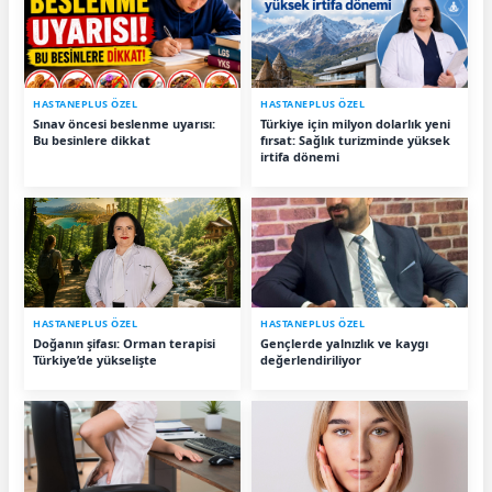
HASTANEPLUS ÖZEL
HASTANEPLUS ÖZEL
Sınav öncesi beslenme uyarısı:
Türkiye için milyon dolarlık yeni
Bu besinlere dikkat
fırsat: Sağlık turizminde yüksek
irtifa dönemi
HASTANEPLUS ÖZEL
HASTANEPLUS ÖZEL
Doğanın şifası: Orman terapisi
Gençlerde yalnızlık ve kaygı
Türkiye’de yükselişte
değerlendiriliyor