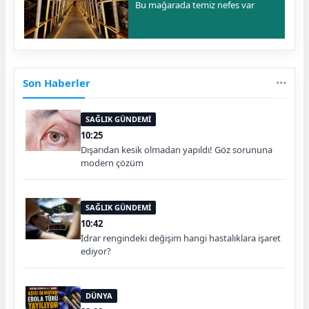
Bu mağarada temiz nefes var
Son Haberler
SAĞLIK GÜNDEMİ
10:25
Dışarıdan kesik olmadan yapıldı! Göz sorununa
modern çözüm
SAĞLIK GÜNDEMİ
10:42
İdrar rengindeki değişim hangi hastalıklara işaret
ediyor?
DÜNYA