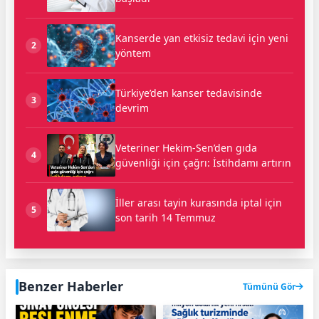
Kanserde yan etkisiz tedavi için yeni
2
yöntem
Türkiye’den kanser tedavisinde
3
devrim
Veteriner Hekim-Sen’den gıda
4
güvenliği için çağrı: İstihdamı artırın
İller arası tayin kurasında iptal için
5
son tarih 14 Temmuz
Benzer Haberler
Tümünü Gör