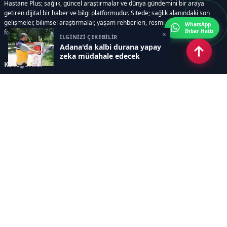
Hastane Plus; sağlık, güncel araştırmalar ve dünya gündemini bir araya
getiren dijital bir haber ve bilgi platformudur. Sitede; sağlık alanındaki son
gelişmeler, bilimsel araştırmalar, yaşam rehberleri, resmi ilanlar, video ve
WhatsApp
İhbar Hattı
fotoğraf galerileri ve e-gazete içerikleri yer almaktadır.
×
İLGİNİZİ ÇEKEBİLİR
Adana'da kalbi durana yapay
zeka müdahale edecek
Kategoriler
GÜNCEL ARAŞTIRMALAR
SAĞLIK GÜNDEMİ
DÜNYA
SAĞLIKLI YAŞAM REHBERİ
HASTANEPLUS ÖZEL
BESLENME VE PSİKOLOJİ
Sayfalar
AÇIK RIZA METNİ
ÇEREZ POLİTİKASI
AYDINLATMA METNİ
VERİ İHLALİ PROSEDÜRÜ
VERİ SAKLAMA VE İMHA
İletişim
POLİTİKASI