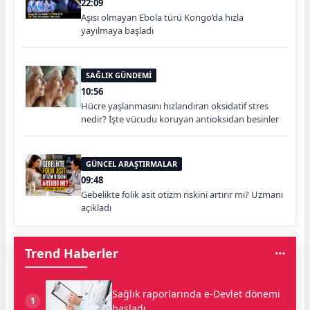
22:09
Aşısı olmayan Ebola türü Kongo’da hızla
yayılmaya başladı
SAĞLIK GÜNDEMİ
10:56
Hücre yaşlanmasını hızlandıran oksidatif stres
nedir? İşte vücudu koruyan antioksidan besinler
GÜNCEL ARAŞTIRMALAR
09:48
Gebelikte folik asit otizm riskini artırır mı? Uzmanı
açıkladı
Trend Haberler
Sağlık raporlarında e-Devlet dönemi
1
başladı