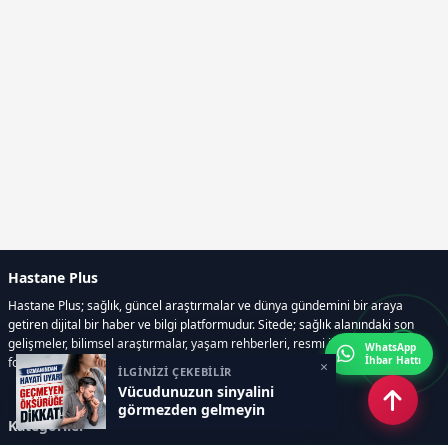
Hastane Plus
Hastane Plus; sağlık, güncel araştırmalar ve dünya gündemini bir araya
getiren dijital bir haber ve bilgi platformudur. Sitede; sağlık alanındaki son
gelişmeler, bilimsel araştırmalar, yaşam rehberleri, resmi ilanlar, video ve
WhatsApp
İhbar Hattı
fotoğraf galerileri ve e-gazete içerikleri yer almaktadır.
×
İLGİNİZİ ÇEKEBİLİR
Vücudunuzun sinyalini
görmezden gelmeyin
Kategoriler