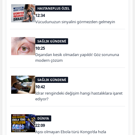
HASTANEPLUS ÖZEL
12:34
Vücudunuzun sinyalini görmezden gelmeyin
SAĞLIK GÜNDEMİ
10:25
Dışarıdan kesik olmadan yapıldı! Göz sorununa
modern çözüm
SAĞLIK GÜNDEMİ
10:42
İdrar rengindeki değişim hangi hastalıklara işaret
ediyor?
DÜNYA
22:09
Aşısı olmayan Ebola türü Kongo’da hızla