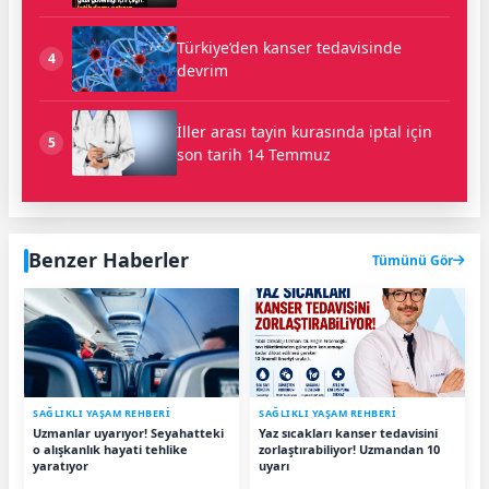
Türkiye’den kanser tedavisinde
4
devrim
İller arası tayin kurasında iptal için
5
son tarih 14 Temmuz
Benzer Haberler
Tümünü Gör
SAĞLIKLI YAŞAM REHBERİ
SAĞLIKLI YAŞAM REHBERİ
Uzmanlar uyarıyor! Seyahatteki
Yaz sıcakları kanser tedavisini
o alışkanlık hayati tehlike
zorlaştırabiliyor! Uzmandan 10
yaratıyor
uyarı