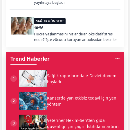
yayılmaya başladı
SAĞLIK GÜNDEMİ
10:56
Hücre yaşlanmasını hızlandıran oksidatif stres
nedir? İşte vücudu koruyan antioksidan besinler
Trend Haberler
Sağlık raporlarında e-Devlet dönemi
1
başladı
Kanserde yan etkisiz tedavi için yeni
2
yöntem
Veteriner Hekim-Sen’den gıda
3
güvenliği için çağrı: İstihdamı artırın