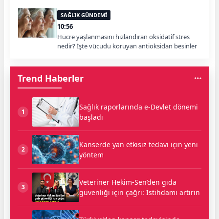
SAĞLIK GÜNDEMİ
10:56
Hücre yaşlanmasını hızlandıran oksidatif stres
nedir? İşte vücudu koruyan antioksidan besinler
Trend Haberler
Sağlık raporlarında e-Devlet dönemi
1
başladı
Kanserde yan etkisiz tedavi için yeni
2
yöntem
Veteriner Hekim-Sen’den gıda
3
güvenliği için çağrı: İstihdamı artırın