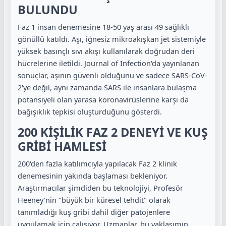
BULUNDU
Faz 1 insan denemesine 18-50 yaş arası 49 sağlıklı
gönüllü katıldı. Aşı, iğnesiz mikroakışkan jet sistemiyle
yüksek basınçlı sıvı akışı kullanılarak doğrudan deri
hücrelerine iletildi. Journal of Infection'da yayınlanan
sonuçlar, aşının güvenli olduğunu ve sadece SARS-CoV-
2'ye değil, aynı zamanda SARS ile insanlara bulaşma
potansiyeli olan yarasa koronavirüslerine karşı da
bağışıklık tepkisi oluşturduğunu gösterdi.
200 KİŞİLİK FAZ 2 DENEYİ VE KUŞ
GRİBİ HAMLESİ
200'den fazla katılımcıyla yapılacak Faz 2 klinik
denemesinin yakında başlaması bekleniyor.
Araştırmacılar şimdiden bu teknolojiyi, Profesör
Heeney'nin "büyük bir küresel tehdit" olarak
tanımladığı kuş gribi dahil diğer patojenlere
uygulamak için çalışıyor. Uzmanlar, bu yaklaşımın