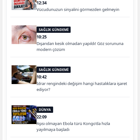
12:34
Vücudunuzun sinyalini görmezden gelmeyin
SAĞLIK GÜNDEMİ
10:25
Dışarıdan kesik olmadan yapıldı! Göz sorununa
modern çözüm
SAĞLIK GÜNDEMİ
10:42
İdrar rengindeki değişim hangi hastalıklara işaret
ediyor?
DÜNYA
22:09
Aşısı olmayan Ebola türü Kongo’da hızla
yayılmaya başladı