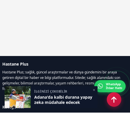
Hastane Plus
Hastane Plus; sağlık, güncel araştırmalar ve dünya gündemini bir araya
getiren dijital bir haber ve bilgi platformudur. Sitede; sağlık alanındaki son
gelişmeler, bilimsel araştırmalar, yaşam rehberleri, resmi ilanlar, video ve
WhatsApp
İhbar Hattı
fotoğraf galerileri ve e-gazete içerikleri yer almaktadır.
×
İLGİNİZİ ÇEKEBİLİR
Adana'da kalbi durana yapay
zeka müdahale edecek
Kategoriler
GÜNCEL ARAŞTIRMALAR
SAĞLIK GÜNDEMİ
DÜNYA
SAĞLIKLI YAŞAM REHBERİ