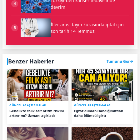
Türkiye’den kanser tedavisinde
4
devrim
İller arası tayin kurasında iptal için
5
son tarih 14 Temmuz
Benzer Haberler
Tümünü Gör
GÜNCEL ARAŞTIRMALAR
GÜNCEL ARAŞTIRMALAR
Gebelikte folik asit otizm riskini
Egzoz dumanı sandığımızdan
artırır mı? Uzmanı açıkladı
daha ölümcül çıktı