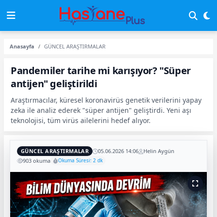
Anasayfa
GÜNCEL ARAŞTIRMALAR
Pandemiler tarihe mi karışıyor? "Süper
antijen" geliştirildi
Araştırmacılar, küresel koronavirüs genetik verilerini yapay
zeka ile analiz ederek "süper antijen" geliştirdi. Yeni aşı
teknolojisi, tüm virüs ailelerini hedef alıyor.
GÜNCEL ARAŞTIRMALAR
05.06.2026 14:06
Helin Aygün
903 okuma
Okuma Süresi: 2 dk