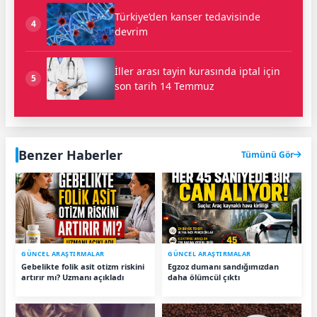
Türkiye’den kanser tedavisinde
4
devrim
İller arası tayin kurasında iptal için
5
son tarih 14 Temmuz
Benzer Haberler
Tümünü Gör
GÜNCEL ARAŞTIRMALAR
GÜNCEL ARAŞTIRMALAR
Gebelikte folik asit otizm riskini
Egzoz dumanı sandığımızdan
artırır mı? Uzmanı açıkladı
daha ölümcül çıktı