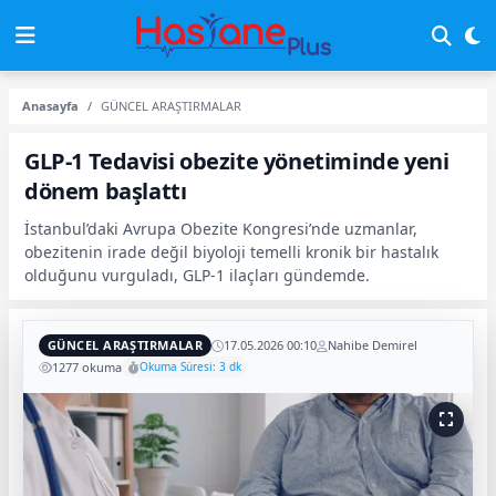
Anasayfa
GÜNCEL ARAŞTIRMALAR
GLP-1 Tedavisi obezite yönetiminde yeni
dönem başlattı
İstanbul’daki Avrupa Obezite Kongresi’nde uzmanlar,
obezitenin irade değil biyoloji temelli kronik bir hastalık
olduğunu vurguladı, GLP-1 ilaçları gündemde.
GÜNCEL ARAŞTIRMALAR
17.05.2026 00:10
Nahibe Demirel
1277 okuma
Okuma Süresi: 3 dk