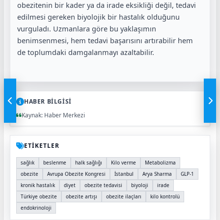
obezitenin bir kader ya da irade eksikliği değil, tedavi
edilmesi gereken biyolojik bir hastalık olduğunu
vurguladı. Uzmanlara göre bu yaklaşımın
benimsenmesi, hem tedavi başarısını artırabilir hem
de toplumdaki damgalanmayı azaltabilir.
HABER BİLGİSİ
Kaynak: Haber Merkezi
ETİKETLER
sağlık
beslenme
halk sağlığı
Kilo verme
Metabolizma
obezite
Avrupa Obezite Kongresi
İstanbul
Arya Sharma
GLP-1
kronik hastalık
diyet
obezite tedavisi
biyoloji
irade
Türkiye obezite
obezite artışı
obezite ilaçları
kilo kontrolü
endokrinoloji