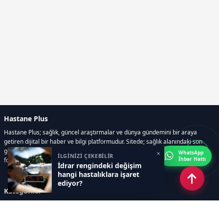
Hastane Plus
Hastane Plus; sağlık, güncel araştırmalar ve dünya gündemini bir araya
getiren dijital bir haber ve bilgi platformudur. Sitede; sağlık alanındaki son
gelişmeler, bilimsel araştırmalar, yaşam rehberleri, resmi ilanlar, video ve
×
WhatsApp
İLGİNİZİ ÇEKEBİLİR
İhbar Hattı
fotoğraf galerileri ve e-gazete içerikleri yer almaktadır.
İdrar rengindeki değişim
hangi hastalıklara işaret
ediyor?
Kategoriler
GÜNCEL ARAŞTIRMALAR
SAĞLIK GÜNDEMİ