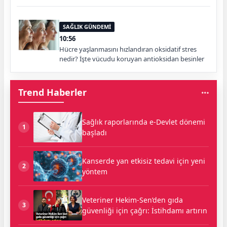
SAĞLIK GÜNDEMİ
10:56
Hücre yaşlanmasını hızlandıran oksidatif stres
nedir? İşte vücudu koruyan antioksidan besinler
Trend Haberler
Sağlık raporlarında e-Devlet dönemi
1
başladı
Kanserde yan etkisiz tedavi için yeni
2
yöntem
Veteriner Hekim-Sen’den gıda
3
güvenliği için çağrı: İstihdamı artırın