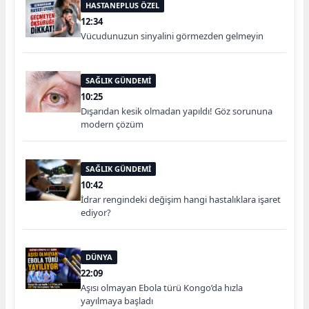
HASTANEPLUS ÖZEL
12:34
Vücudunuzun sinyalini görmezden gelmeyin
SAĞLIK GÜNDEMİ
10:25
Dışarıdan kesik olmadan yapıldı! Göz sorununa
modern çözüm
SAĞLIK GÜNDEMİ
10:42
İdrar rengindeki değişim hangi hastalıklara işaret
ediyor?
DÜNYA
22:09
Aşısı olmayan Ebola türü Kongo’da hızla
yayılmaya başladı