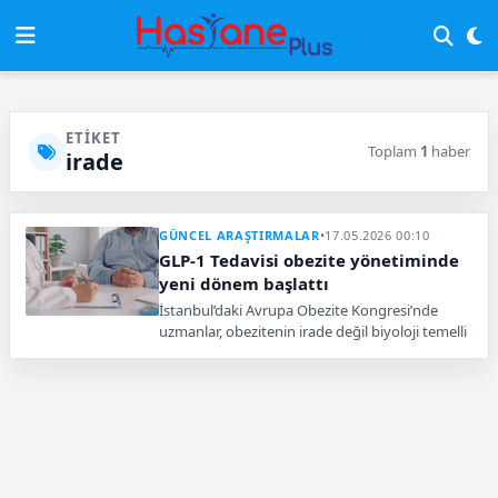
ETIKET
Toplam
1
haber
irade
GÜNCEL ARAŞTIRMALAR
•
17.05.2026 00:10
GLP-1 Tedavisi obezite yönetiminde
yeni dönem başlattı
İstanbul’daki Avrupa Obezite Kongresi’nde
uzmanlar, obezitenin irade değil biyoloji temelli
kronik bir hastalık olduğunu vurguladı, GLP-1
ilaçları gündemde.