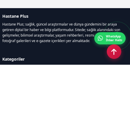
Hastane Plus
Hastane Plus; sağlık, güncel araştırmalar ve dünya gündemini bir araya
getiren dijital bir haber ve bilgi platformudur. Sitede; sağlık alanındaki son
gelişmeler, bilimsel araştırmalar, yaşam rehberleri, resmi ilanlar, video ve
WhatsApp
İhbar Hattı
fotoğraf galerileri ve e-gazete içerikleri yer almaktadır.
Kategoriler
GÜNCEL ARAŞTIRMALAR
SAĞLIK GÜNDEMİ
DÜNYA
SAĞLIKLI YAŞAM REHBERİ
HASTANEPLUS ÖZEL
BESLENME VE PSİKOLOJİ
Sayfalar
AÇIK RIZA METNİ
ÇEREZ POLİTİKASI
AYDINLATMA METNİ
VERİ İHLALİ PROSEDÜRÜ