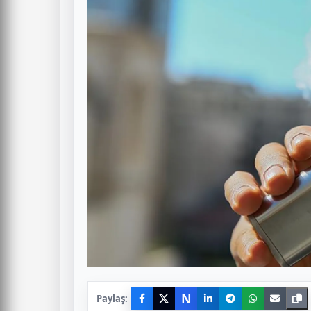
N
Paylaş: