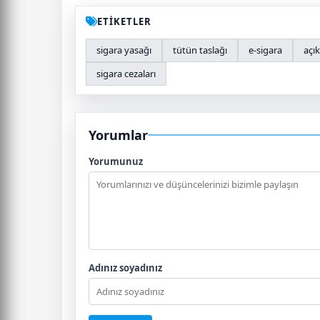
ETİKETLER
sigara yasağı
tütün taslağı
e-sigara
açı
sigara cezaları
Yorumlar
Yorumunuz
Adınız soyadınız