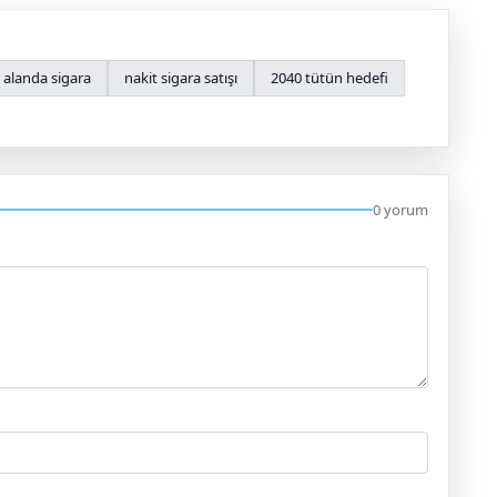
k alanda sigara
nakit sigara satışı
2040 tütün hedefi
0 yorum