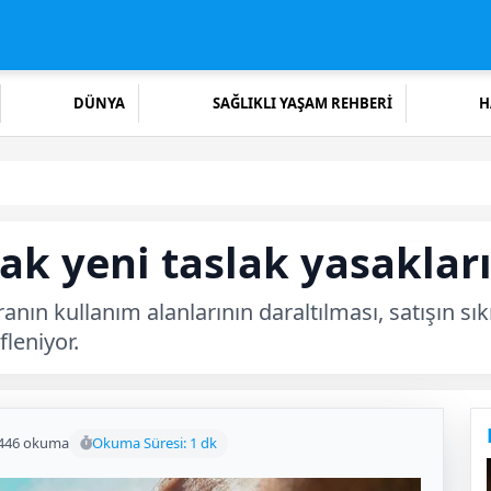
DÜNYA
SAĞLIKLI YAŞAM REHBERİ
H
cak yeni taslak yasakla
aranın kullanım alanlarının daraltılması, satışın s
fleniyor.
446 okuma
Okuma Süresi: 1 dk