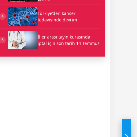
Türkiye’den kanser
4
tedavisinde devrim
İller arası tayin kurasında
5
iptal için son tarih 14 Temmuz