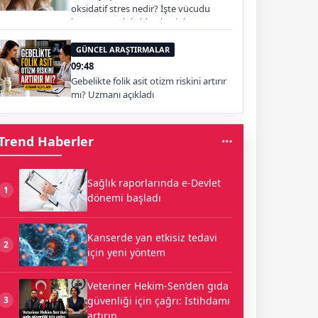
oksidatif stres nedir? İşte vücudu
koruyan antioksidan besinler
GÜNCEL ARAŞTIRMALAR
09:48
Gebelikte folik asit otizm riskini artırır
mı? Uzmanı açıkladı
Trend Haberler
Sağlık raporlarında e-Devlet
1
dönemi başladı
Kanserde yan etkisiz tedavi
2
için yeni yöntem
Veteriner Hekim-Sen’den gıda
güvenliği için çağrı: İstihdamı
3
artırın