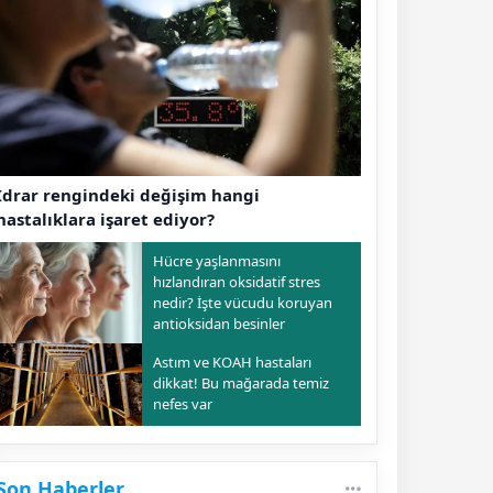
İdrar rengindeki değişim hangi
hastalıklara işaret ediyor?
Hücre yaşlanmasını
hızlandıran oksidatif stres
nedir? İşte vücudu koruyan
antioksidan besinler
Astım ve KOAH hastaları
dikkat! Bu mağarada temiz
nefes var
Son Haberler