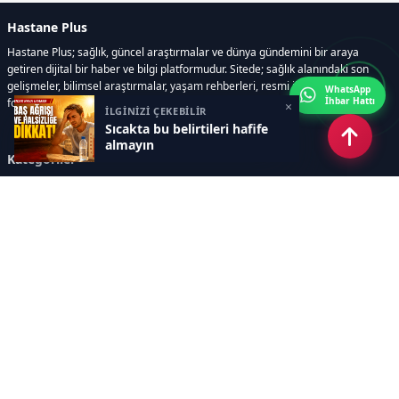
Hastane Plus
Hastane Plus; sağlık, güncel araştırmalar ve dünya gündemini bir araya
getiren dijital bir haber ve bilgi platformudur. Sitede; sağlık alanındaki son
gelişmeler, bilimsel araştırmalar, yaşam rehberleri, resmi ilanlar, video ve
WhatsApp
İhbar Hattı
fotoğraf galerileri ve e-gazete içerikleri yer almaktadır.
×
İLGİNİZİ ÇEKEBİLİR
Sıcakta bu belirtileri hafife
almayın
Kategoriler
GÜNCEL ARAŞTIRMALAR
SAĞLIK GÜNDEMİ
DÜNYA
SAĞLIKLI YAŞAM REHBERİ
HASTANEPLUS ÖZEL
BESLENME VE PSİKOLOJİ
Sayfalar
AÇIK RIZA METNİ
ÇEREZ POLİTİKASI
AYDINLATMA METNİ
VERİ İHLALİ PROSEDÜRÜ
VERİ SAKLAMA VE İMHA
İletişim