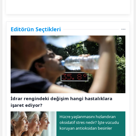
Editörün Seçtikleri
İdrar rengindeki değişim hangi hastalıklara
işaret ediyor?
Hücre yaşlanmasını hızlandıran
oksidatif stres nedir? İşte vücudu
koruyan antioksidan besinler