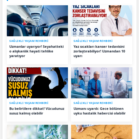
SAĞLIKLI YAŞAM REHBERİ
SAĞLIKLI YAŞAM REHBERİ
Uzmanlar uyarıyor! Seyahatteki
Yaz sıcakları kanser tedavisini
o alışkanlık hayati tehlike
zorlaştırabiliyor! Uzmandan 10
yaratıyor
uyarı
SAĞLIKLI YAŞAM REHBERİ
SAĞLIKLI YAŞAM REHBERİ
Bu belirtilere dikkat! Vücudunuz
Uzmanı uyardı: Gece bölünen
susuz kalmış olabilir
uyku hastalık habercisi olabilir