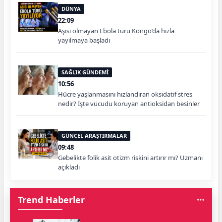
DÜNYA
22:09
Aşısı olmayan Ebola türü Kongo’da hızla
yayılmaya başladı
SAĞLIK GÜNDEMİ
10:56
Hücre yaşlanmasını hızlandıran oksidatif stres
nedir? İşte vücudu koruyan antioksidan besinler
GÜNCEL ARAŞTIRMALAR
09:48
Gebelikte folik asit otizm riskini artırır mı? Uzmanı
açıkladı
Trend Haberler