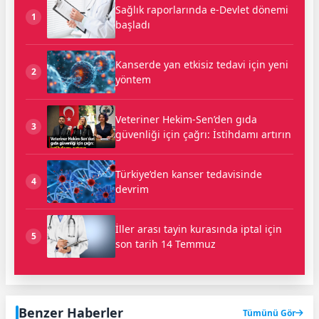
Sağlık raporlarında e-Devlet dönemi
1
başladı
Kanserde yan etkisiz tedavi için yeni
2
yöntem
Veteriner Hekim-Sen’den gıda
3
güvenliği için çağrı: İstihdamı artırın
Türkiye’den kanser tedavisinde
4
devrim
İller arası tayin kurasında iptal için
5
son tarih 14 Temmuz
Benzer Haberler
Tümünü Gör