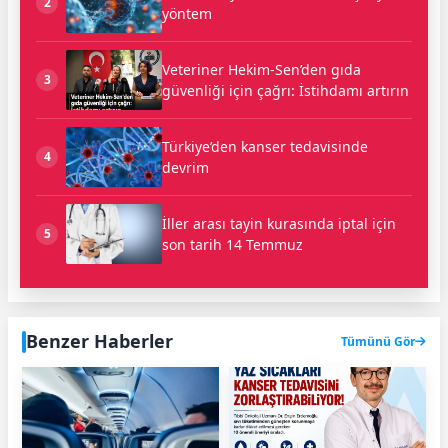
2
yöntem
Veteriner Hekim-Sen’den gıda
3
güvenliği için çağrı: İstihdamı artırın
Türkiye’den kanser tedavisinde
4
devrim
İller arası tayin kurasında iptal için
5
son tarih 14 Temmuz
Benzer Haberler
Tümünü Gör