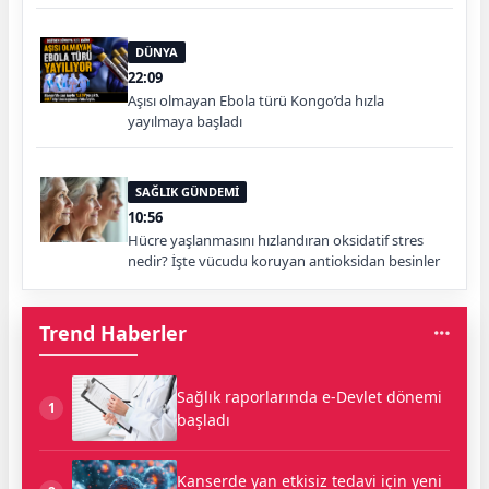
DÜNYA
22:09
Aşısı olmayan Ebola türü Kongo’da hızla
yayılmaya başladı
SAĞLIK GÜNDEMİ
10:56
Hücre yaşlanmasını hızlandıran oksidatif stres
nedir? İşte vücudu koruyan antioksidan besinler
Trend Haberler
Sağlık raporlarında e-Devlet dönemi
1
başladı
Kanserde yan etkisiz tedavi için yeni