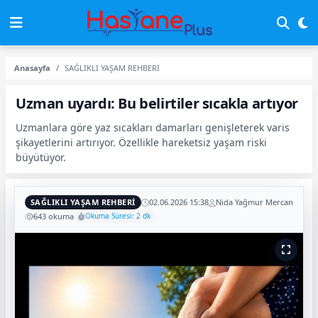
Anasayfa
SAĞLIKLI YAŞAM REHBERİ
Uzman uyardı: Bu belirtiler sıcakla artıyor
Uzmanlara göre yaz sıcakları damarları genişleterek varis
şikayetlerini artırıyor. Özellikle hareketsiz yaşam riski
büyütüyor.
SAĞLIKLI YAŞAM REHBERİ
02.06.2026 15:38
Nida Yağmur Mercan
643 okuma
Okuma Süresi: 2 dk