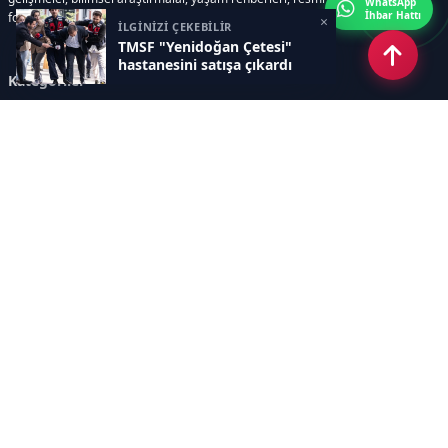
WhatsApp
İhbar Hattı
fotoğraf galerileri ve e-gazete içerikleri yer almaktadır.
×
İLGİNİZİ ÇEKEBİLİR
TMSF "Yenidoğan Çetesi"
hastanesini satışa çıkardı
Kategoriler
GÜNCEL ARAŞTIRMALAR
SAĞLIK GÜNDEMİ
DÜNYA
SAĞLIKLI YAŞAM REHBERİ
HASTANEPLUS ÖZEL
BESLENME VE PSİKOLOJİ
Sayfalar
AÇIK RIZA METNİ
ÇEREZ POLİTİKASI
AYDINLATMA METNİ
VERİ İHLALİ PROSEDÜRÜ
VERİ SAKLAMA VE İMHA
İletişim
POLİTİKASI
RSS
Sitemap