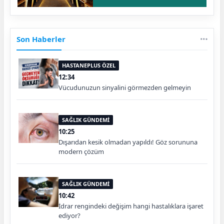
Son Haberler
HASTANEPLUS ÖZEL
12:34
Vücudunuzun sinyalini görmezden gelmeyin
SAĞLIK GÜNDEMİ
10:25
Dışarıdan kesik olmadan yapıldı! Göz sorununa
modern çözüm
SAĞLIK GÜNDEMİ
10:42
İdrar rengindeki değişim hangi hastalıklara işaret
ediyor?