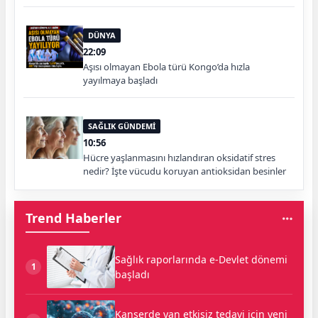
DÜNYA
22:09
Aşısı olmayan Ebola türü Kongo’da hızla
yayılmaya başladı
SAĞLIK GÜNDEMİ
10:56
Hücre yaşlanmasını hızlandıran oksidatif stres
nedir? İşte vücudu koruyan antioksidan besinler
Trend Haberler
Sağlık raporlarında e-Devlet dönemi
1
başladı
Kanserde yan etkisiz tedavi için yeni