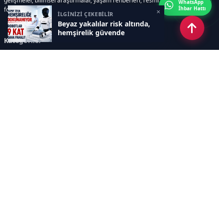
gelişmeler, bilimsel araştırmalar, yaşam rehberleri, resmi ilanlar, video ve
WhatsApp
İhbar Hattı
fotoğraf galerileri ve e-gazete içerikleri yer almaktadır.
×
İLGİNİZİ ÇEKEBİLİR
Beyaz yakalılar risk altında,
hemşirelik güvende
Kategoriler
GÜNCEL ARAŞTIRMALAR
SAĞLIK GÜNDEMİ
DÜNYA
SAĞLIKLI YAŞAM REHBERİ
HASTANEPLUS ÖZEL
BESLENME VE PSİKOLOJİ
Sayfalar
AÇIK RIZA METNİ
ÇEREZ POLİTİKASI
AYDINLATMA METNİ
VERİ İHLALİ PROSEDÜRÜ
VERİ SAKLAMA VE İMHA
İletişim
POLİTİKASI
RSS
Sitemap