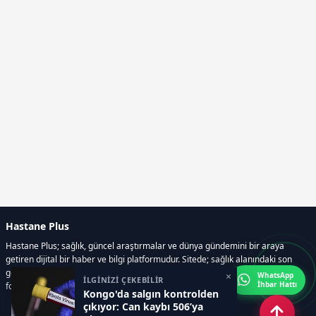
Hastane Plus
Hastane Plus; sağlık, güncel araştırmalar ve dünya gündemini bir araya
getiren dijital bir haber ve bilgi platformudur. Sitede; sağlık alanındaki son
gelişmeler, bilimsel araştırmalar, yaşam rehberleri, resmi ilanlar, video ve
×
WhatsApp
İLGİNİZİ ÇEKEBİLİR
İhbar Hattı
fotoğraf galerileri ve e-gazete içerikleri yer almaktadır.
Kongo'da salgın kontrolden
çıkıyor: Can kaybı 506’ya