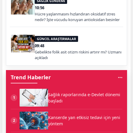
SAĞLIK GÜNDEMİ
10:56
Hücre yaşlanmasını hızlandıran oksidatif stres
nedir? İşte vücudu koruyan antioksidan besinler
GÜNCEL ARAŞTIRMALAR
09:48
Gebelikte folik asit otizm riskini artırır mı? Uzmanı
açıkladı
Trend Haberler
Sağlık raporlarında e-Devlet dönemi
1
başladı
Kanserde yan etkisiz tedavi için yeni
2
yöntem