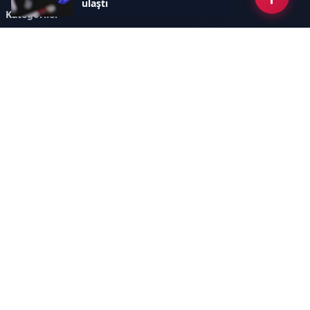
ulaştı
Kategoriler
GÜNCEL ARAŞTIRMALAR
SAĞLIK GÜNDEMİ
DÜNYA
SAĞLIKLI YAŞAM REHBERİ
HASTANEPLUS ÖZEL
BESLENME VE PSİKOLOJİ
Sayfalar
AÇIK RIZA METNİ
ÇEREZ POLİTİKASI
AYDINLATMA METNİ
VERİ İHLALİ PROSEDÜRÜ
VERİ SAKLAMA VE İMHA
İletişim
POLİTİKASI
RSS
Sitemap
İletişim
İmaj Yayıncılık Reklam Pazarlama Ve Taahhüt Limited Şirketi