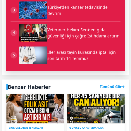
Türkiye’den kanser tedavisinde
3
devrim
Veteriner Hekim-Sen’den gıda
4
güvenliği için çağrı: İstihdamı artırın
İller arası tayin kurasında iptal için
5
son tarih 14 Temmuz
Benzer Haberler
Tümünü Gör
GÜNCEL ARAŞTIRMALAR
GÜNCEL ARAŞTIRMALAR