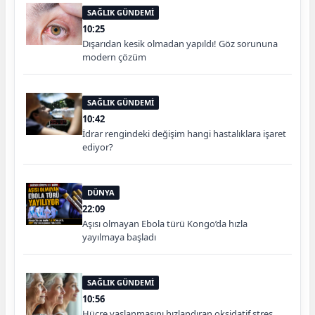
SAĞLIK GÜNDEMİ
10:25
Dışarıdan kesik olmadan yapıldı! Göz sorununa
modern çözüm
SAĞLIK GÜNDEMİ
10:42
İdrar rengindeki değişim hangi hastalıklara işaret
ediyor?
DÜNYA
22:09
Aşısı olmayan Ebola türü Kongo’da hızla
yayılmaya başladı
SAĞLIK GÜNDEMİ
10:56
Hücre yaşlanmasını hızlandıran oksidatif stres