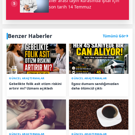
İller arası tayin kurasında iptal için
5
son tarih 14 Temmuz
Benzer Haberler
Tümünü Gör
GÜNCEL ARAŞTIRMALAR
GÜNCEL ARAŞTIRMALAR
Gebelikte folik asit otizm riskini
Egzoz dumanı sandığımızdan
artırır mı? Uzmanı açıkladı
daha ölümcül çıktı
GÜNCEL ARAŞTIRMALAR
GÜNCEL ARAŞTIRMALAR