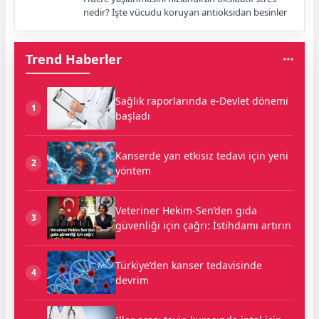
nedir? İşte vücudu koruyan antioksidan besinler
Trend Haberler
Sağlık raporlarında e-Devlet dönemi
1
başladı
Kanserde yan etkisiz tedavi için yeni
2
yöntem
Veteriner Hekim-Sen’den gıda
3
güvenliği için çağrı: İstihdamı artırın
Türkiye’den kanser tedavisinde
4
devrim