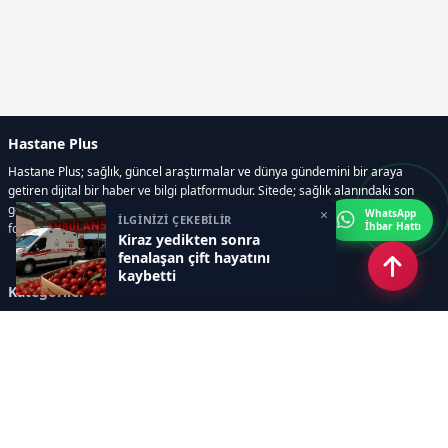
Hastane Plus
Hastane Plus; sağlık, güncel araştırmalar ve dünya gündemini bir araya
getiren dijital bir haber ve bilgi platformudur. Sitede; sağlık alanındaki son
gelişmeler, bilimsel araştırmalar, yaşam rehberleri, resmi ilanlar, video ve
×
WhatsApp
İLGİNİZİ ÇEKEBİLİR
İhbar Hattı
fotoğraf galerileri ve e-gazete içerikleri yer almaktadır.
Kiraz yedikten sonra
fenalaşan çift hayatını
kaybetti
Kategoriler
GÜNCEL ARAŞTIRMALAR
SAĞLIK GÜNDEMİ
DÜNYA
SAĞLIKLI YAŞAM REHBERİ
HASTANEPLUS ÖZEL
BESLENME VE PSİKOLOJİ
Sayfalar