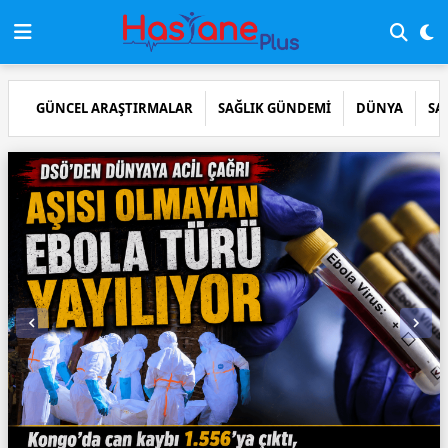
GÜNCEL ARAŞTIRMALAR
SAĞLIK GÜNDEMİ
DÜNYA
SA