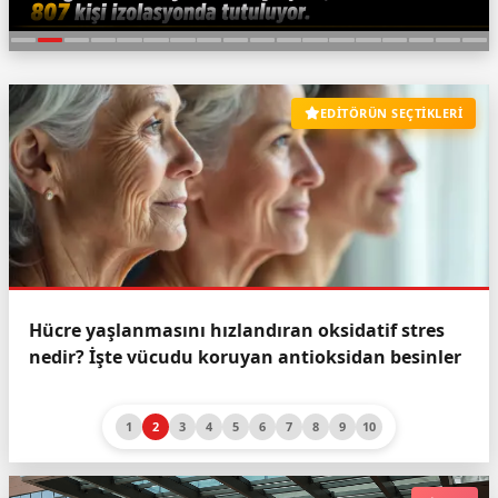
EDİTÖRÜN SEÇTİKLERİ
Astım ve KOAH hastaları dikkat! Bu mağarada
temiz nefes var
1
2
3
4
5
6
7
8
9
10