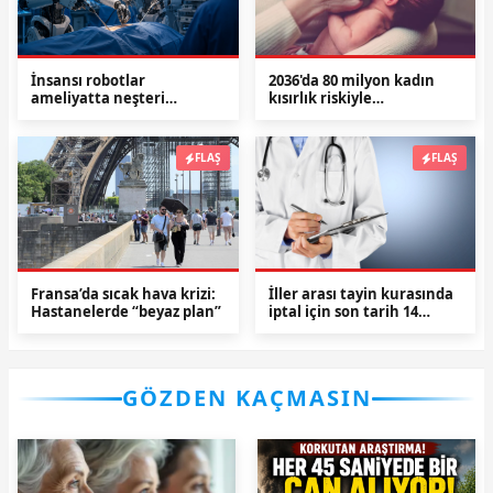
İnsansı robotlar
2036'da 80 milyon kadın
ameliyatta neşteri
kısırlık riskiyle
devraldı
karşılaşabilir!
FLAŞ
FLAŞ
Fransa’da sıcak hava krizi:
İller arası tayin kurasında
Hastanelerde “beyaz plan”
iptal için son tarih 14
Temmuz
GÖZDEN KAÇMASIN