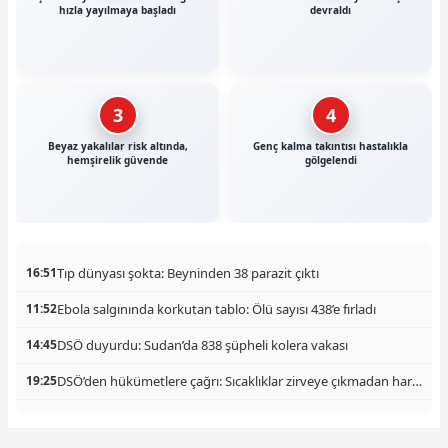
hızla yayılmaya başladı
devraldı
3
4
Beyaz yakalılar risk altında,
Genç kalma takıntısı hastalıkla
hemşirelik güvende
gölgelendi
Tıp dünyası şokta: Beyninden 38 parazit çıktı
16:51
Ebola salgınında korkutan tablo: Ölü sayısı 438’e fırladı
11:52
DSÖ duyurdu: Sudan’da 838 şüpheli kolera vakası
14:45
DSÖ’den hükümetlere çağrı: Sıcaklıklar zirveye çıkmadan harekete geçin
19:25