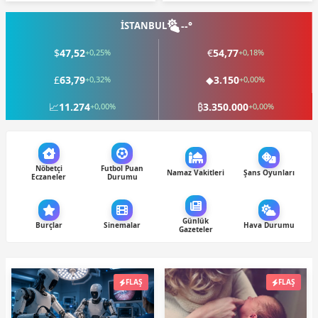
İSTANBUL
--°
$
47,52
€
54,77
+0,25%
+0,18%
£
63,79
◆
3.150
+0,32%
+0,00%
📈
11.274
₿
3.350.000
+0,00%
+0,00%
Nöbetçi
Futbol Puan
Namaz Vakitleri
Şans Oyunları
Eczaneler
Durumu
Günlük
Burçlar
Sinemalar
Hava Durumu
Gazeteler
FLAŞ
FLAŞ