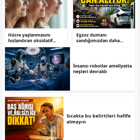
Hücre yaşlanmasını
Egzoz dumanı
hızlandıran oksidatif
sandığımızdan daha
stres nedir? İşte vücudu
ölümcül çıktı
koruyan antioksidan
besinler
İnsansı robotlar ameliyatta
neşteri devraldı
Sıcakta bu belirtileri hafife
almayın