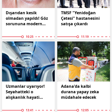
Dışarıdan kesik
TMSF "Yenidoğan
olmadan yapıldı! Göz
Çetesi" hastanesini
sorununa modern
satışa çıkardı
çözüm
10:25
11:19
Uzmanlar uyarıyor!
Adana'da kalbi
Seyahatteki o
durana yapay zeka
alışkanlık hayati
müdahale edecek
tehlike yaratıyor
13:41
12:05