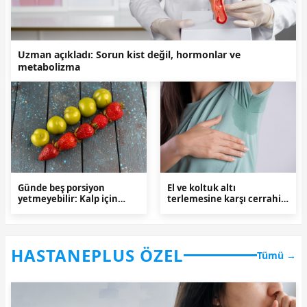
Uzman açıkladı: Sorun kist değil, hormonlar ve
metabolizma
Günde beş porsiyon
El ve koltuk altı
yetmeyebilir: Kalp için
terlemesine karşı cerrahi
doğru besin seçimi önemli
yöntem
HASTANEPLUS ÖZEL
Tümü →