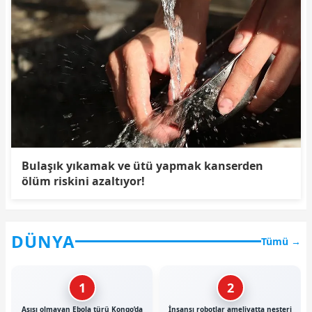
Bulaşık yıkamak ve ütü yapmak kanserden
ölüm riskini azaltıyor!
DÜNYA
Tümü →
1
2
Aşısı olmayan Ebola türü Kongo’da
İnsansı robotlar ameliyatta neşteri