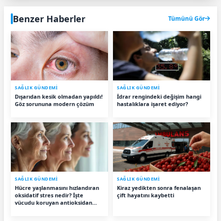
Benzer Haberler
Tümünü Gör
SAĞLIK GÜNDEMİ
SAĞLIK GÜNDEMİ
Dışarıdan kesik olmadan yapıldı!
İdrar rengindeki değişim hangi
Göz sorununa modern çözüm
hastalıklara işaret ediyor?
SAĞLIK GÜNDEMİ
SAĞLIK GÜNDEMİ
Hücre yaşlanmasını hızlandıran
Kiraz yedikten sonra fenalaşan
oksidatif stres nedir? İşte
çift hayatını kaybetti
vücudu koruyan antioksidan
besinler