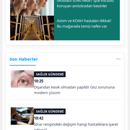
oksidatif stres nedir? İşte vücudu
koruyan antioksidan besinler
Astım ve KOAH hastaları dikkat!
Bu mağarada temiz nefes var
Son Haberler
SAĞLIK GÜNDEMİ
10:25
Dışarıdan kesik olmadan yapıldı! Göz sorununa
modern çözüm
SAĞLIK GÜNDEMİ
10:42
İdrar rengindeki değişim hangi hastalıklara işaret
ediyor?