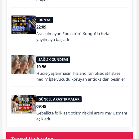
DÜNYA
22:09
Aşısı olmayan Ebola türü Kongo’da hızla
yayılmaya başladı
SAĞLIK GÜNDEMİ
10:56
Hücre yaşlanmasını hızlandıran oksidatif stres
nedir? İşte vücudu koruyan antioksidan besinler
GÜNCEL ARAŞTIRMALAR
09:48
Gebelikte folik asit otizm riskini artırır mı? Uzmanı
açıkladı