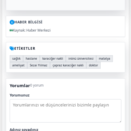
HABER BİLGİSİ
Kaynak: Haber Merkezi
ETİKETLER
sağlık
hastane
karaciğer nakli
inönü üniversitesi
malatya
ameliyat
Sezai Yılmaz
çapraz karaciğer nakli
doktor
Yorumlar
0 yorum
Yorumunuz
Adınız soyadınız