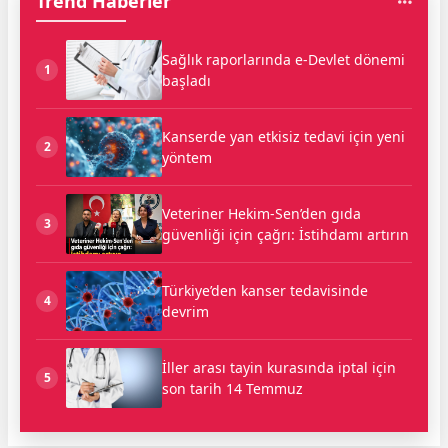
Trend Haberler
Sağlık raporlarında e-Devlet dönemi
1
başladı
Kanserde yan etkisiz tedavi için yeni
2
yöntem
Veteriner Hekim-Sen’den gıda
3
güvenliği için çağrı: İstihdamı artırın
Türkiye’den kanser tedavisinde
4
devrim
İller arası tayin kurasında iptal için
5
son tarih 14 Temmuz