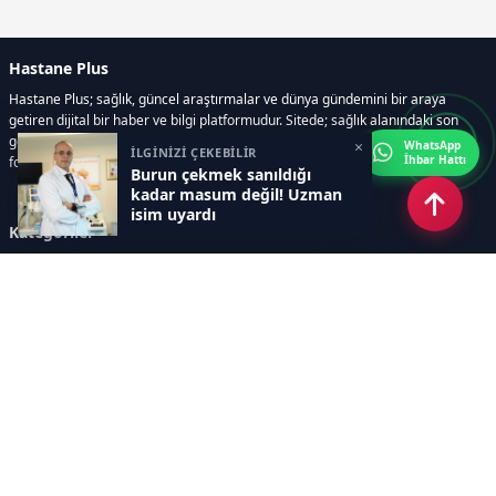
Hastane Plus
Hastane Plus; sağlık, güncel araştırmalar ve dünya gündemini bir araya
getiren dijital bir haber ve bilgi platformudur. Sitede; sağlık alanındaki son
gelişmeler, bilimsel araştırmalar, yaşam rehberleri, resmi ilanlar, video ve
×
WhatsApp
İLGİNİZİ ÇEKEBİLİR
İhbar Hattı
fotoğraf galerileri ve e-gazete içerikleri yer almaktadır.
Burun çekmek sanıldığı
kadar masum değil! Uzman
isim uyardı
Kategoriler
GÜNCEL ARAŞTIRMALAR
SAĞLIK GÜNDEMİ
DÜNYA
SAĞLIKLI YAŞAM REHBERİ
HASTANEPLUS ÖZEL
BESLENME VE PSİKOLOJİ
Sayfalar
AÇIK RIZA METNİ
ÇEREZ POLİTİKASI
AYDINLATMA METNİ
VERİ İHLALİ PROSEDÜRÜ