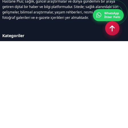
Hastane Plus; sağlık, güncel araştırmalar ve dünya gündemini bir araya
getiren dijital bir haber ve bilgi platformudur. Sitede; sağlık alanındaki son
gelişmeler, bilimsel araştırmalar, yaşam rehberleri, resmi ilanlar, video ve
WhatsApp
İhbar Hattı
fotoğraf galerileri ve e-gazete içerikleri yer almaktadır.
Kategoriler
GÜNCEL ARAŞTIRMALAR
SAĞLIK GÜNDEMİ
DÜNYA
SAĞLIKLI YAŞAM REHBERİ
HASTANEPLUS ÖZEL
BESLENME VE PSİKOLOJİ
Sayfalar
AÇIK RIZA METNİ
ÇEREZ POLİTİKASI
AYDINLATMA METNİ
VERİ İHLALİ PROSEDÜRÜ
VERİ SAKLAMA VE İMHA
İletişim
POLİTİKASI