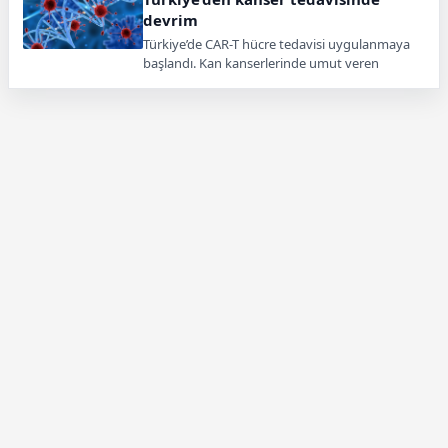
devrim
Türkiye’de CAR-T hücre tedavisi uygulanmaya
başlandı. Kan kanserlerinde umut veren
sonuçlar elde edilirken tedavinin yaygınlaşması
hedefleniyor.