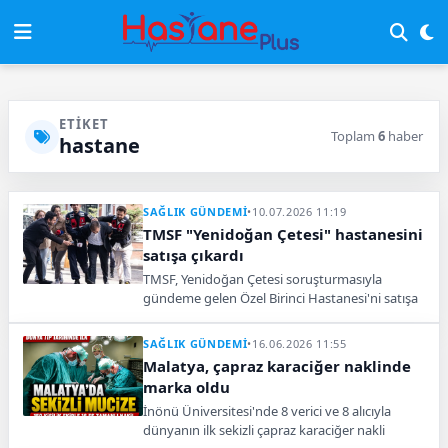
ETIKET
Toplam
6
haber
hastane
SAĞLIK GÜNDEMİ
•
10.07.2026 11:19
TMSF "Yenidoğan Çetesi" hastanesini
satışa çıkardı
TMSF, Yenidoğan Çetesi soruşturmasıyla
gündeme gelen Özel Birinci Hastanesi'ni satışa
çıkardı. 29 Temmuz'daki ihalede muhammen
bedel 546,5 milyon TL.
SAĞLIK GÜNDEMİ
•
16.06.2026 11:55
Malatya, çapraz karaciğer naklinde
marka oldu
İnönü Üniversitesi'nde 8 verici ve 8 alıcıyla
dünyanın ilk sekizli çapraz karaciğer nakli