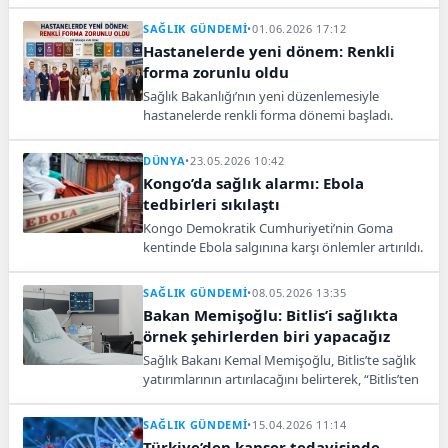
gerçekleştirildi. Türkiye bu alandaki küresel
liderliğini tescilledi.
SAĞLIK GÜNDEMİ
•
01.06.2026 17:12
Hastanelerde yeni dönem: Renkli
forma zorunlu oldu
Sağlık Bakanlığı’nın yeni düzenlemesiyle
hastanelerde renkli forma dönemi başladı.
Personel artık branşına göre farklı renk giyecek.
DÜNYA
•
23.05.2026 10:42
Kongo’da sağlık alarmı: Ebola
tedbirleri sıkılaştı
Kongo Demokratik Cumhuriyeti’nin Goma
kentinde Ebola salgınına karşı önlemler artırıldı.
Temaslı bazı kişiler izolasyona alındı.
SAĞLIK GÜNDEMİ
•
08.05.2026 13:35
Bakan Memişoğlu: Bitlis’i sağlıkta
örnek şehirlerden biri yapacağız
Sağlık Bakanı Kemal Memişoğlu, Bitlis’te sağlık
yatırımlarının artırılacağını belirterek, “Bitlis’ten
başka kente hasta gitmesini engelleyecek
şekilde bütün planlamalarımızı yapacağız” dedi.
SAĞLIK GÜNDEMİ
•
15.04.2026 11:14
Türkiye’den kanser tedavisinde