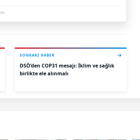
ın.
SONRAKI HABER
DSÖ’den COP31 mesajı: İklim ve sağlık
birlikte ele alınmalı