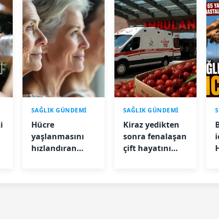
SAĞLIK GÜNDEMİ
SAĞLIK GÜNDEMİ
i
Hücre
Kiraz yedikten
yaşlanmasını
sonra fenalaşan
i
hızlandıran
çift hayatını
oksidatif stres
kaybetti
nedir? İşte
vücudu koruyan
antioksidan
besinler