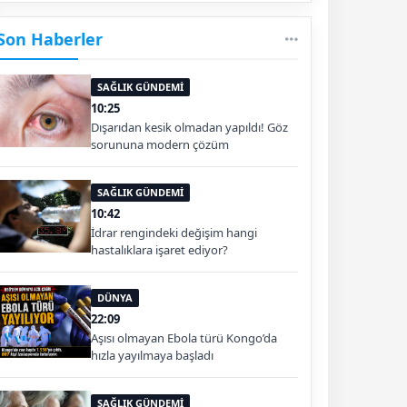
Son Haberler
SAĞLIK GÜNDEMİ
10:25
Dışarıdan kesik olmadan yapıldı! Göz
sorununa modern çözüm
SAĞLIK GÜNDEMİ
10:42
İdrar rengindeki değişim hangi
hastalıklara işaret ediyor?
DÜNYA
22:09
Aşısı olmayan Ebola türü Kongo’da
hızla yayılmaya başladı
SAĞLIK GÜNDEMİ