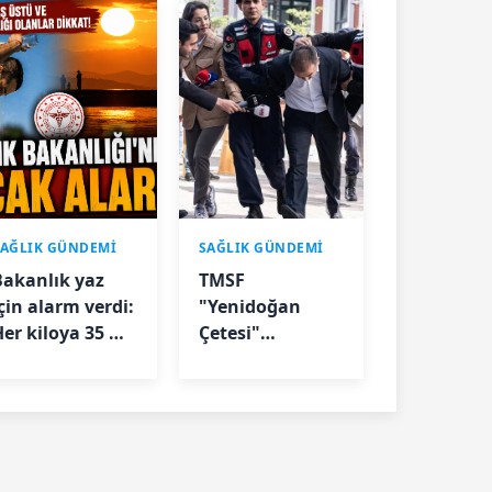
SAĞLIK GÜNDEMİ
SAĞLIK GÜNDEMİ
Bakanlık yaz
TMSF
çin alarm verdi:
"Yenidoğan
Her kiloya 35 ml
Çetesi"
su
hastanesini
satışa çıkardı