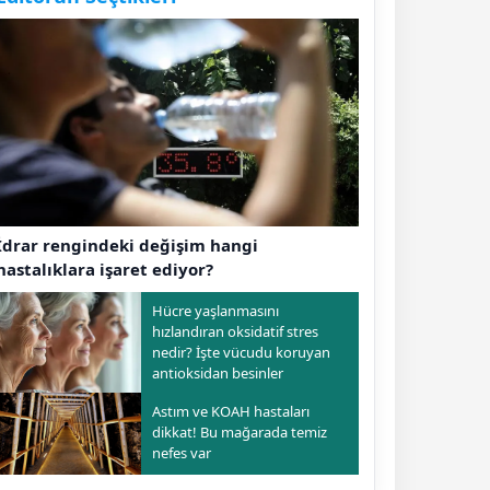
İdrar rengindeki değişim hangi
hastalıklara işaret ediyor?
Hücre yaşlanmasını
hızlandıran oksidatif stres
nedir? İşte vücudu koruyan
antioksidan besinler
Astım ve KOAH hastaları
dikkat! Bu mağarada temiz
nefes var