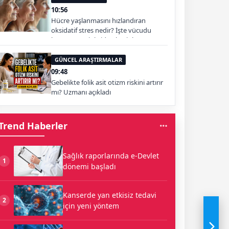
10:56
Hücre yaşlanmasını hızlandıran
oksidatif stres nedir? İşte vücudu
koruyan antioksidan besinler
GÜNCEL ARAŞTIRMALAR
09:48
Gebelikte folik asit otizm riskini artırır
mı? Uzmanı açıkladı
Trend Haberler
Sağlık raporlarında e-Devlet
1
dönemi başladı
Kanserde yan etkisiz tedavi
2
için yeni yöntem