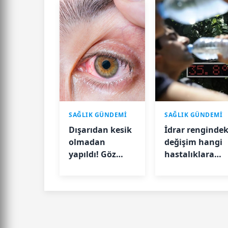
SAĞLIK GÜNDEMİ
SAĞLIK GÜNDEMİ
Dışarıdan kesik
İdrar rengindek
olmadan
değişim hangi
yapıldı! Göz
hastalıklara
sorununa
işaret ediyor?
modern çözüm