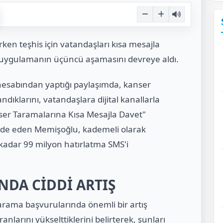
ken teşhis için vatandaşları kısa mesajla
, uygulamanın üçüncü aşamasını devreye aldı.
hesabından yaptığı paylaşımda, kanser
ıklarını, vatandaşlara dijital kanallarla
nser Taramalarına Kısa Mesajla Davet"
ifade eden Memişoğlu, kademeli olarak
kadar 99 milyon hatırlatma SMS'i
NDA CİDDİ ARTIŞ
arama başvurularında önemli bir artış
anlarını yükselttiklerini belirterek, şunları