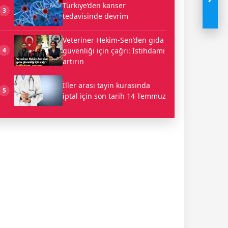
Türkiye’den kanser
3
tedavisinde devrim
Veteriner Hekim-Sen’den gıda
güvenliği için çağrı: İstihdamı
4
artırın
İller arası tayin kurasında
5
iptal için son tarih 14 Temmuz