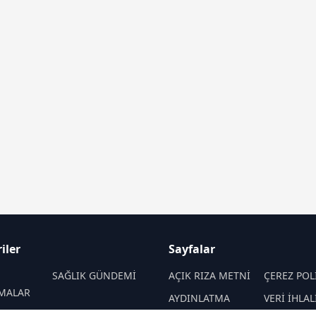
iler
Sayfalar
SAĞLIK GÜNDEMİ
AÇIK RIZA METNİ
ÇEREZ POL
MALAR
AYDINLATMA
VERİ İHLAL
SAĞLIKLI YAŞAM
METNİ
PROSEDÜR