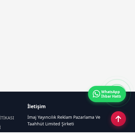
WhatsApp
İhbar Hattı
İletişim
İmaj Yayıncılık Reklam Pazarlama Ve
İTİKASI
Taahhüt Limited Şirketi
İ
Ü