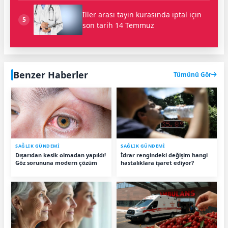
İller arası tayin kurasında iptal için
5
son tarih 14 Temmuz
Benzer Haberler
Tümünü Gör
SAĞLIK GÜNDEMİ
SAĞLIK GÜNDEMİ
Dışarıdan kesik olmadan yapıldı!
İdrar rengindeki değişim hangi
Göz sorununa modern çözüm
hastalıklara işaret ediyor?