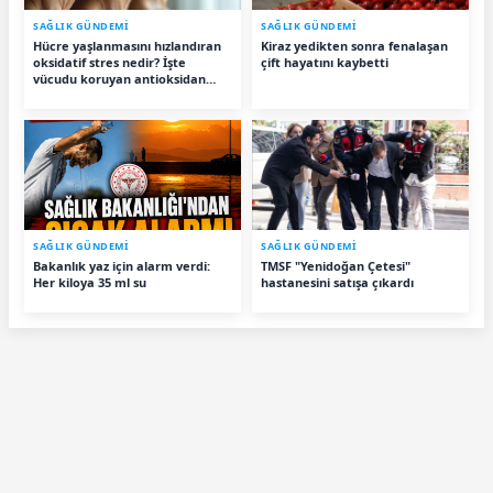
SAĞLIK GÜNDEMİ
SAĞLIK GÜNDEMİ
Hücre yaşlanmasını hızlandıran
Kiraz yedikten sonra fenalaşan
oksidatif stres nedir? İşte
çift hayatını kaybetti
vücudu koruyan antioksidan
besinler
SAĞLIK GÜNDEMİ
SAĞLIK GÜNDEMİ
Bakanlık yaz için alarm verdi:
TMSF "Yenidoğan Çetesi"
Her kiloya 35 ml su
hastanesini satışa çıkardı