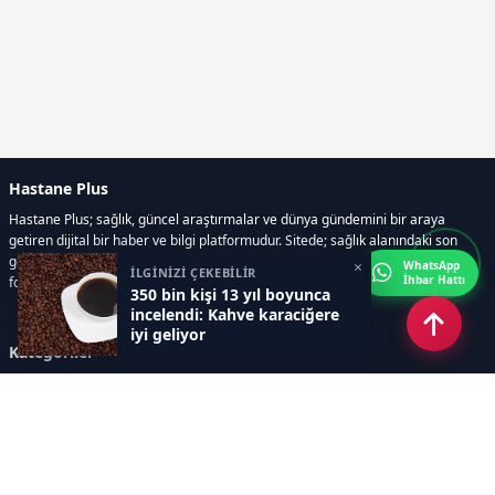
Hastane Plus
Hastane Plus; sağlık, güncel araştırmalar ve dünya gündemini bir araya
getiren dijital bir haber ve bilgi platformudur. Sitede; sağlık alanındaki son
gelişmeler, bilimsel araştırmalar, yaşam rehberleri, resmi ilanlar, video ve
×
WhatsApp
İLGİNİZİ ÇEKEBİLİR
İhbar Hattı
fotoğraf galerileri ve e-gazete içerikleri yer almaktadır.
350 bin kişi 13 yıl boyunca
incelendi: Kahve karaciğere
iyi geliyor
Kategoriler
GÜNCEL ARAŞTIRMALAR
SAĞLIK GÜNDEMİ
DÜNYA
SAĞLIKLI YAŞAM REHBERİ
HASTANEPLUS ÖZEL
BESLENME VE PSİKOLOJİ