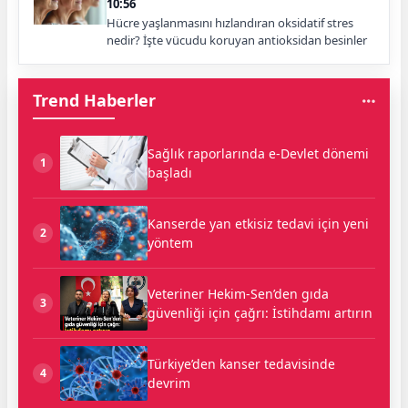
10:56
Hücre yaşlanmasını hızlandıran oksidatif stres
nedir? İşte vücudu koruyan antioksidan besinler
Trend Haberler
Sağlık raporlarında e-Devlet dönemi
1
başladı
Kanserde yan etkisiz tedavi için yeni
2
yöntem
Veteriner Hekim-Sen’den gıda
3
güvenliği için çağrı: İstihdamı artırın
Türkiye’den kanser tedavisinde
4
devrim