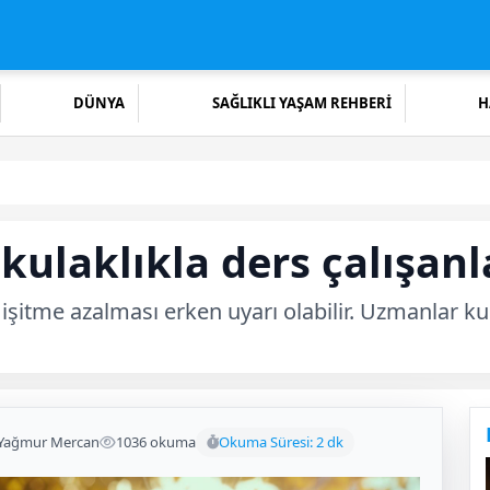
DÜNYA
SAĞLIKLI YAŞAM REHBERİ
H
ulaklıkla ders çalışanl
 işitme azalması erken uyarı olabilir. Uzmanlar k
 Yağmur Mercan
1036 okuma
Okuma Süresi: 2 dk