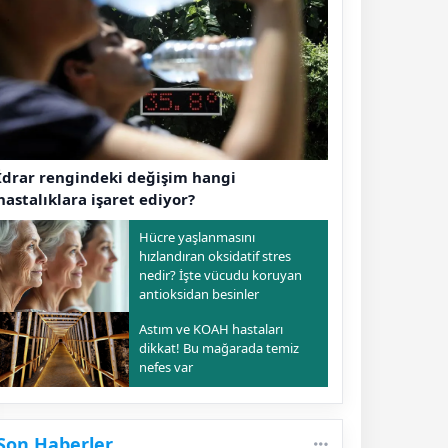
İdrar rengindeki değişim hangi
hastalıklara işaret ediyor?
Hücre yaşlanmasını
hızlandıran oksidatif stres
nedir? İşte vücudu koruyan
antioksidan besinler
Astım ve KOAH hastaları
dikkat! Bu mağarada temiz
nefes var
Son Haberler