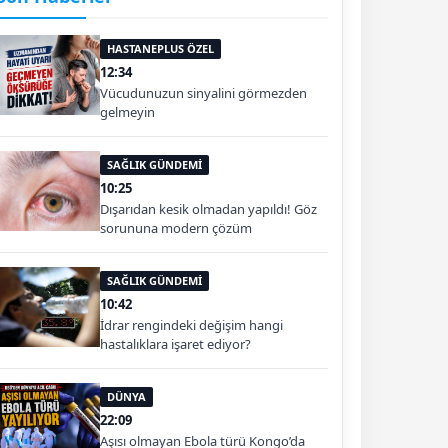
HASTANEPLUS ÖZEL
12:34
Vücudunuzun sinyalini görmezden
gelmeyin
SAĞLIK GÜNDEMİ
10:25
Dışarıdan kesik olmadan yapıldı! Göz
sorununa modern çözüm
SAĞLIK GÜNDEMİ
10:42
İdrar rengindeki değişim hangi
hastalıklara işaret ediyor?
DÜNYA
22:09
Aşısı olmayan Ebola türü Kongo’da