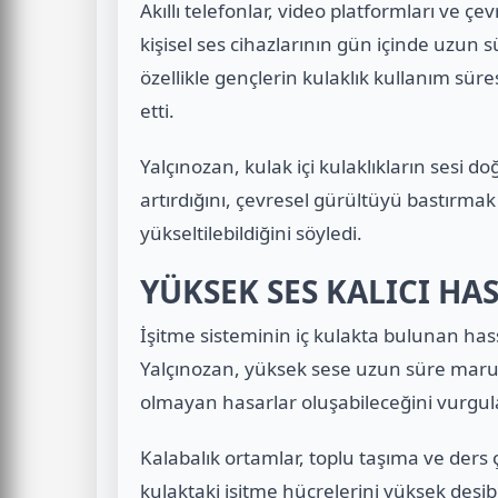
Akıllı telefonlar, video platformları ve çe
kişisel ses cihazlarının gün içinde uzun sü
özellikle gençlerin kulaklık kullanım süres
etti.
Yalçınozan, kulak içi kulaklıkların sesi d
artırdığını, çevresel gürültüyü bastırmak
yükseltilebildiğini söyledi.
YÜKSEK SES KALICI HA
İşitme sisteminin iç kulakta bulunan hass
Yalçınozan, yüksek sese uzun süre maru
olmayan hasarlar oluşabileceğini vurgul
Kalabalık ortamlar, toplu taşıma ve ders ç
kulaktaki işitme hücrelerini yüksek desi