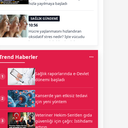
hızla yayılmaya başladı
SAĞLIK GÜNDEMİ
10:56
Hücre yaşlanmasını hızlandıran
oksidatif stres nedir? İşte vücudu
koruyan antioksidan besinler
Trend Haberler
Sağlık raporlarında e-Devlet
1
dönemi başladı
Kanserde yan etkisiz tedavi
2
için yeni yöntem
Veteriner Hekim-Sen’den gıda
güvenliği için çağrı: İstihdamı
3
artırın