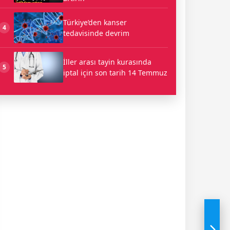
Türkiye’den kanser
4
tedavisinde devrim
İller arası tayin kurasında
5
iptal için son tarih 14 Temmuz