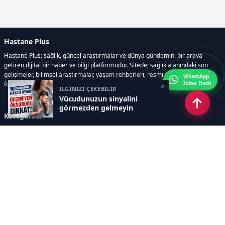
Hastane Plus
Hastane Plus; sağlık, güncel araştırmalar ve dünya gündemini bir araya
getiren dijital bir haber ve bilgi platformudur. Sitede; sağlık alanındaki son
gelişmeler, bilimsel araştırmalar, yaşam rehberleri, resmi ilanlar, video ve
WhatsApp
İhbar Hattı
fotoğraf galerileri ve e-gazete içerikleri yer almaktadır.
×
İLGİNİZİ ÇEKEBİLİR
Vücudunuzun sinyalini
görmezden gelmeyin
Kategoriler
GÜNCEL ARAŞTIRMALAR
SAĞLIK GÜNDEMİ
DÜNYA
SAĞLIKLI YAŞAM REHBERİ
HASTANEPLUS ÖZEL
BESLENME VE PSİKOLOJİ
Sayfalar
AÇIK RIZA METNİ
ÇEREZ POLİTİKASI
AYDINLATMA METNİ
VERİ İHLALİ PROSEDÜRÜ