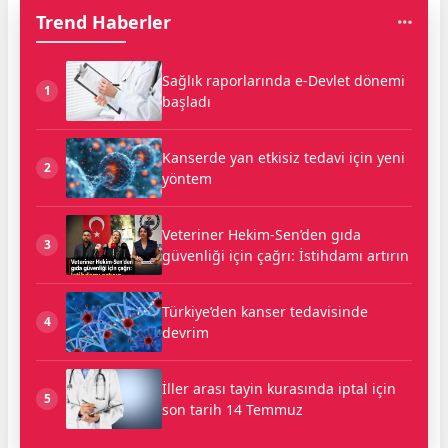
Trend Haberler
Sağlık raporlarında e-Devlet dönemi
1
başladı
Kanserde yan etkisiz tedavi için yeni
2
yöntem
Veteriner Hekim-Sen’den gıda
3
güvenliği için çağrı: İstihdamı artırın
Türkiye’den kanser tedavisinde
4
devrim
İller arası tayin kurasında iptal için
5
son tarih 14 Temmuz