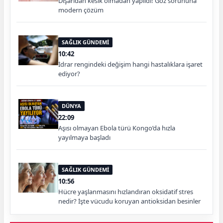
Dışarıdan kesik olmadan yapıldı! Göz sorununa
modern çözüm
SAĞLIK GÜNDEMİ
10:42
İdrar rengindeki değişim hangi hastalıklara işaret
ediyor?
DÜNYA
22:09
Aşısı olmayan Ebola türü Kongo’da hızla
yayılmaya başladı
SAĞLIK GÜNDEMİ
10:56
Hücre yaşlanmasını hızlandıran oksidatif stres
nedir? İşte vücudu koruyan antioksidan besinler