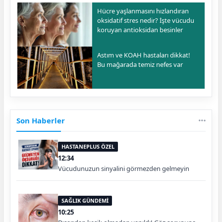
Hücre yaşlanmasını hızlandıran
oksidatif stres nedir? İşte vücudu
koruyan antioksidan besinler
Astım ve KOAH hastaları dikkat!
Bu mağarada temiz nefes var
Son Haberler
HASTANEPLUS ÖZEL
12:34
Vücudunuzun sinyalini görmezden gelmeyin
SAĞLIK GÜNDEMİ
10:25