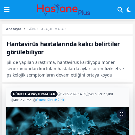
Anasayfa
GÜNCEL ARAŞTIRMALAR
Hantavirüs hastalarında kalıcı belirtiler
görülebiliyor
Şili’de yapılan araştırma, hantavirüs kardiyopulmoner
sendromundan kurtulan hastalarda aylar süren fiziksel ve
psikolojik semptomların devam ettiğini ortaya koydu.
GÜNCEL ARAŞTIRMALAR
12.05.2026 14:59
Selin Ecrin Şibil
401 okuma
Okuma Süresi: 2 dk