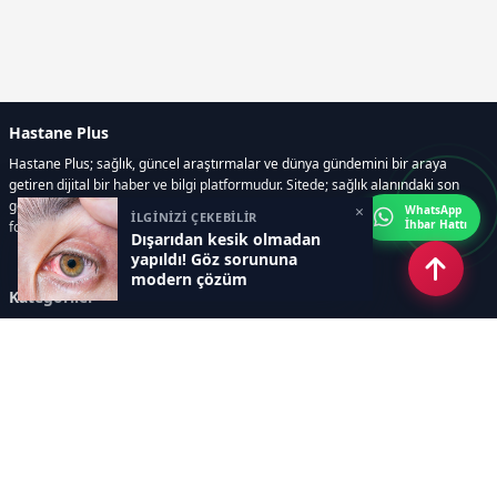
Hastane Plus
Hastane Plus; sağlık, güncel araştırmalar ve dünya gündemini bir araya
getiren dijital bir haber ve bilgi platformudur. Sitede; sağlık alanındaki son
gelişmeler, bilimsel araştırmalar, yaşam rehberleri, resmi ilanlar, video ve
×
WhatsApp
İLGİNİZİ ÇEKEBİLİR
İhbar Hattı
fotoğraf galerileri ve e-gazete içerikleri yer almaktadır.
Dışarıdan kesik olmadan
yapıldı! Göz sorununa
modern çözüm
Kategoriler
GÜNCEL ARAŞTIRMALAR
SAĞLIK GÜNDEMİ
DÜNYA
SAĞLIKLI YAŞAM REHBERİ
HASTANEPLUS ÖZEL
BESLENME VE PSİKOLOJİ
Sayfalar