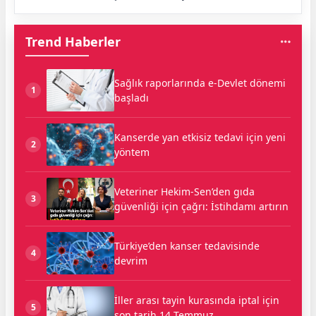
Trend Haberler
Sağlık raporlarında e-Devlet dönemi
1
başladı
Kanserde yan etkisiz tedavi için yeni
2
yöntem
Veteriner Hekim-Sen’den gıda
3
güvenliği için çağrı: İstihdamı artırın
Türkiye’den kanser tedavisinde
4
devrim
İller arası tayin kurasında iptal için
5
son tarih 14 Temmuz