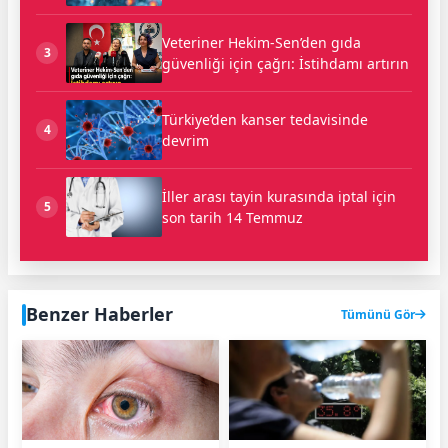
Veteriner Hekim-Sen’den gıda
3
güvenliği için çağrı: İstihdamı artırın
Türkiye’den kanser tedavisinde
4
devrim
İller arası tayin kurasında iptal için
5
son tarih 14 Temmuz
Benzer Haberler
Tümünü Gör