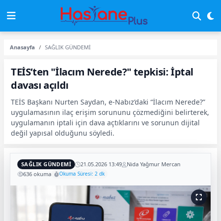
Anasayfa
SAĞLIK GÜNDEMİ
TEİS’ten "İlacım Nerede?" tepkisi: İptal
davası açıldı
TEİS Başkanı Nurten Saydan, e-Nabız’daki “İlacım Nerede?”
uygulamasının ilaç erişim sorununu çözmediğini belirterek,
uygulamanın iptali için dava açtıklarını ve sorunun dijital
değil yapısal olduğunu söyledi.
SAĞLIK GÜNDEMİ
21.05.2026 13:49
Nida Yağmur Mercan
636 okuma
Okuma Süresi: 2 dk