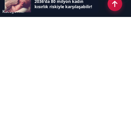
2036'da 80 milyon kadın
kısırlık riskiyle karşılaşabilir!
Kategoriler
GÜNCEL ARAŞTIRMALAR
SAĞLIK GÜNDEMİ
DÜNYA
SAĞLIKLI YAŞAM REHBERİ
HASTANEPLUS ÖZEL
BESLENME VE PSİKOLOJİ
Sayfalar
AÇIK RIZA METNİ
ÇEREZ POLİTİKASI
AYDINLATMA METNİ
VERİ İHLALİ PROSEDÜRÜ
VERİ SAKLAMA VE İMHA
İletişim
POLİTİKASI
RSS
Sitemap
İletişim
İmaj Yayıncılık Reklam Pazarlama Ve Taahhüt Limited Şirketi