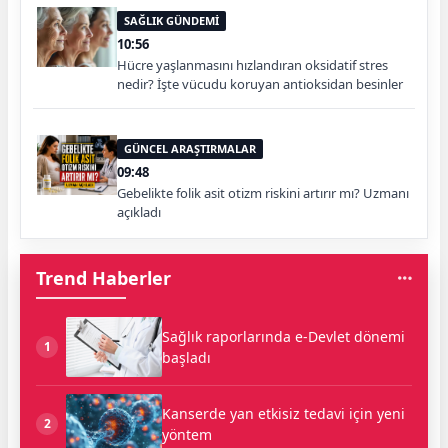
SAĞLIK GÜNDEMİ
10:56
Hücre yaşlanmasını hızlandıran oksidatif stres
nedir? İşte vücudu koruyan antioksidan besinler
GÜNCEL ARAŞTIRMALAR
09:48
Gebelikte folik asit otizm riskini artırır mı? Uzmanı
açıkladı
Trend Haberler
Sağlık raporlarında e-Devlet dönemi
1
başladı
Kanserde yan etkisiz tedavi için yeni
2
yöntem