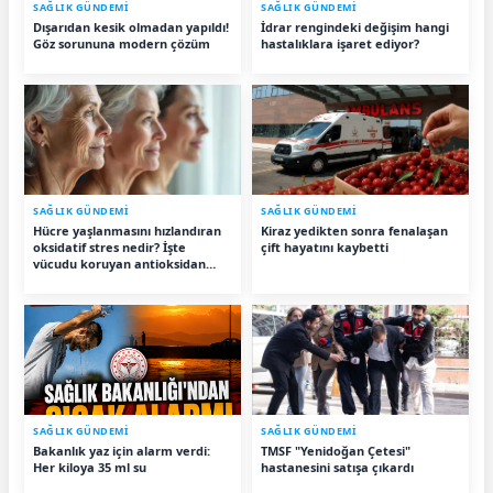
SAĞLIK GÜNDEMİ
SAĞLIK GÜNDEMİ
Dışarıdan kesik olmadan yapıldı!
İdrar rengindeki değişim hangi
Göz sorununa modern çözüm
hastalıklara işaret ediyor?
SAĞLIK GÜNDEMİ
SAĞLIK GÜNDEMİ
Hücre yaşlanmasını hızlandıran
Kiraz yedikten sonra fenalaşan
oksidatif stres nedir? İşte
çift hayatını kaybetti
vücudu koruyan antioksidan
besinler
SAĞLIK GÜNDEMİ
SAĞLIK GÜNDEMİ
Bakanlık yaz için alarm verdi:
TMSF "Yenidoğan Çetesi"
Her kiloya 35 ml su
hastanesini satışa çıkardı