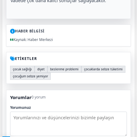
vadede çok daha kalıcı sonuçlar sağlayacaktır."
HABER BİLGİSİ
Kaynak: Haber Merkezi
ETİKETLER
çocuk sağlığı
diyet
beslenme problemi
çocuklarda sebze tüketimi
çocuğum sebze yemiyor
Yorumlar
0 yorum
Yorumunuz