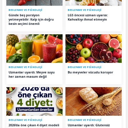
BESLENME VE PSİKOLOJİ
BESLENME VE PSİKOLOJİ
Günde beş porsiyon
LGS öncesi uzman uyarısı:
yetmeyebilir: Kalp için doğru
Kahvaltıyı ihmal etmeyin
besin seçimi önemli
BESLENME VE PSİKOLOJİ
BESLENME VE PSİKOLOJİ
Uzmanlar uyardı: Meyve suyu
Bu meyveler vücudu koruyor
her zaman masum değil
BESLENME VE PSİKOLOJİ
BESLENME VE PSİKOLOJİ
2026’da öne çıkan 4 diyet modeli
Uzmanlar uyardı: Glutensiz