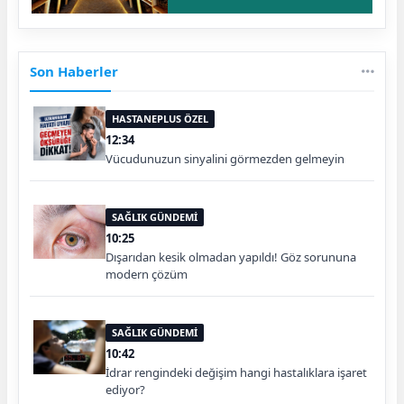
Son Haberler
HASTANEPLUS ÖZEL
12:34
Vücudunuzun sinyalini görmezden gelmeyin
SAĞLIK GÜNDEMİ
10:25
Dışarıdan kesik olmadan yapıldı! Göz sorununa
modern çözüm
SAĞLIK GÜNDEMİ
10:42
İdrar rengindeki değişim hangi hastalıklara işaret
ediyor?