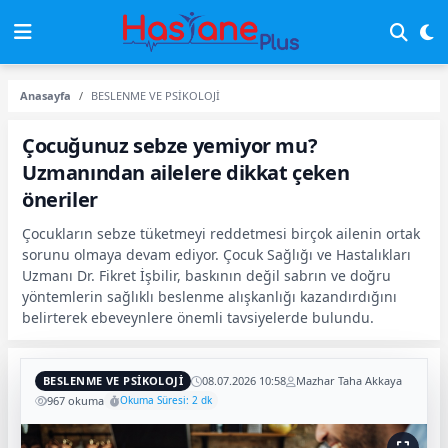
Anasayfa
BESLENME VE PSİKOLOJİ
Çocuğunuz sebze yemiyor mu?
Uzmanından ailelere dikkat çeken
öneriler
Çocukların sebze tüketmeyi reddetmesi birçok ailenin ortak
sorunu olmaya devam ediyor. Çocuk Sağlığı ve Hastalıkları
Uzmanı Dr. Fikret İşbilir, baskının değil sabrın ve doğru
yöntemlerin sağlıklı beslenme alışkanlığı kazandırdığını
belirterek ebeveynlere önemli tavsiyelerde bulundu.
BESLENME VE PSİKOLOJİ
08.07.2026 10:58
Mazhar Taha Akkaya
967 okuma
Okuma Süresi: 2 dk