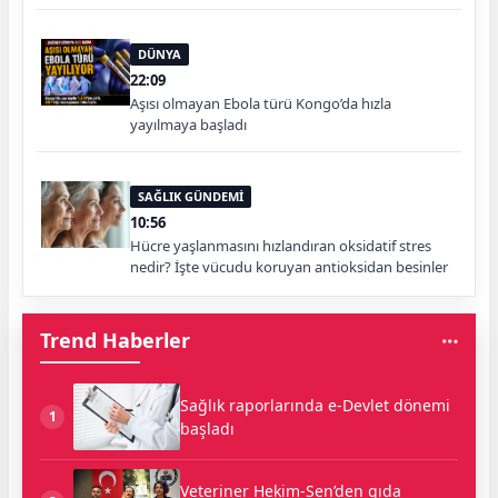
DÜNYA
22:09
Aşısı olmayan Ebola türü Kongo’da hızla
yayılmaya başladı
SAĞLIK GÜNDEMİ
10:56
Hücre yaşlanmasını hızlandıran oksidatif stres
nedir? İşte vücudu koruyan antioksidan besinler
Trend Haberler
Sağlık raporlarında e-Devlet dönemi
1
başladı
Veteriner Hekim-Sen’den gıda