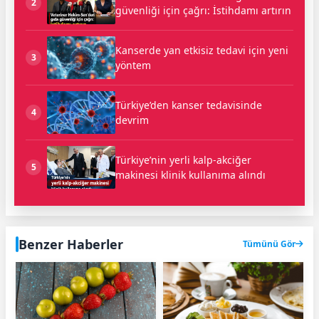
2
güvenliği için çağrı: İstihdamı artırın
Kanserde yan etkisiz tedavi için yeni
3
yöntem
Türkiye’den kanser tedavisinde
4
devrim
Türkiye’nin yerli kalp-akciğer
5
makinesi klinik kullanıma alındı
Benzer Haberler
Tümünü Gör