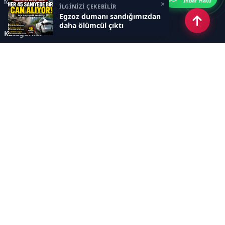
İhbar Hattı
fotoğraf galerileri ve e-gazete içerikleri yer almaktadır.
×
İLGİNİZİ ÇEKEBİLİR
Egzoz dumanı sandığımızdan
daha ölümcül çıktı
Kategoriler
GÜNCEL ARAŞTIRMALAR
SAĞLIK GÜNDEMİ
DÜNYA
SAĞLIKLI YAŞAM REHBERİ
HASTANEPLUS ÖZEL
BESLENME VE PSİKOLOJİ
Sayfalar
AÇIK RIZA METNİ
ÇEREZ POLİTİKASI
AYDINLATMA METNİ
VERİ İHLALİ PROSEDÜRÜ
VERİ SAKLAMA VE İMHA
İletişim
POLİTİKASI
RSS
Sitemap
İletişim