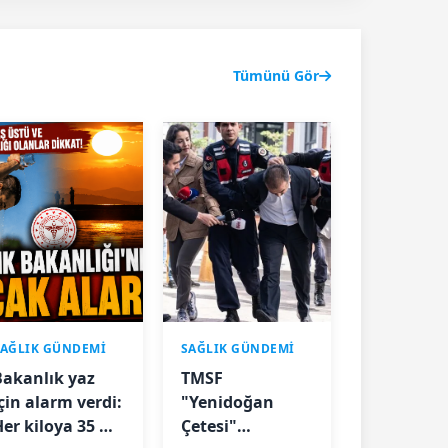
Tümünü Gör
SAĞLIK GÜNDEMİ
SAĞLIK GÜNDEMİ
Bakanlık yaz
TMSF
çin alarm verdi:
"Yenidoğan
Her kiloya 35 ml
Çetesi"