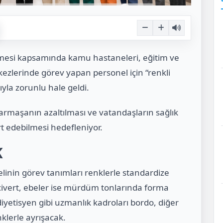
lemesi kapsamında kamu hastaneleri, eğitim ve
rkezlerinde görev yapan personel için “renkli
yla zorunlu hale geldi.
rmaşanın azaltılması ve vatandaşların sağlık
rt edebilmesi hedefleniyor.
K
elinin görev tanımları renklerle standardize
acivert, ebeler ise mürdüm tonlarında forma
 diyetisyen gibi uzmanlık kadroları bordo, diğer
klerle ayrışacak.