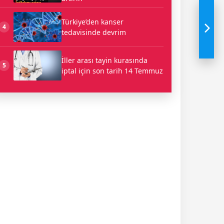
Türkiye’den kanser
4
tedavisinde devrim
İller arası tayin kurasında
5
iptal için son tarih 14 Temmuz