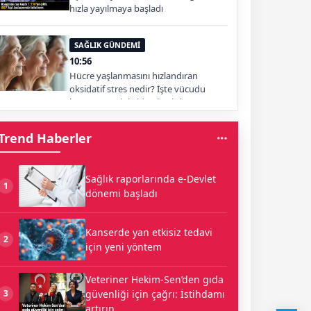
hızla yayılmaya başladı
SAĞLIK GÜNDEMİ
10:56
Hücre yaşlanmasını hızlandıran
oksidatif stres nedir? İşte vücudu
koruyan antioksidan besinler
Trend Haberler
Sağlık raporlarında e-Devlet
1
dönemi başladı
Kanserde yan etkisiz tedavi
2
için yeni yöntem
Veteriner Hekim-Sen’den gıda
güvenliği için çağrı: İstihdamı
3
artırın