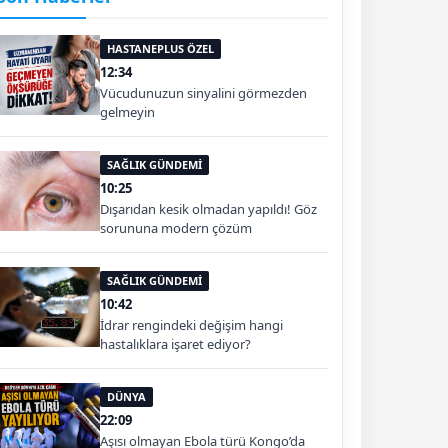
HASTANEPLUS ÖZEL
12:34
Vücudunuzun sinyalini görmezden
gelmeyin
SAĞLIK GÜNDEMİ
10:25
Dışarıdan kesik olmadan yapıldı! Göz
sorununa modern çözüm
SAĞLIK GÜNDEMİ
10:42
İdrar rengindeki değişim hangi
hastalıklara işaret ediyor?
DÜNYA
22:09
Aşısı olmayan Ebola türü Kongo’da