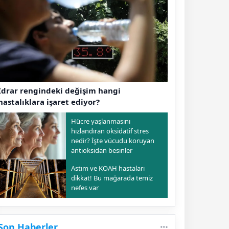
İdrar rengindeki değişim hangi
hastalıklara işaret ediyor?
Hücre yaşlanmasını
hızlandıran oksidatif stres
nedir? İşte vücudu koruyan
antioksidan besinler
Astım ve KOAH hastaları
dikkat! Bu mağarada temiz
nefes var
Son Haberler