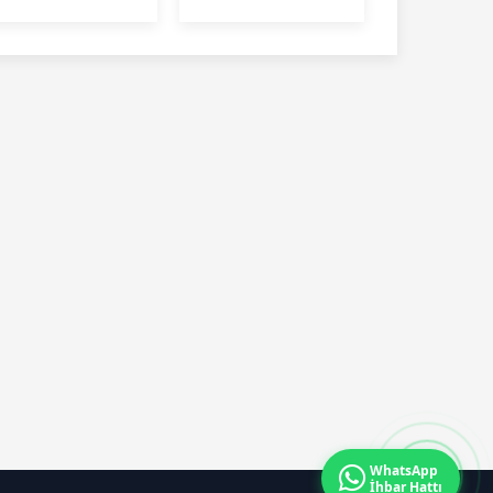
su
hastanesini
satışa çıkardı
WhatsApp
İhbar Hattı