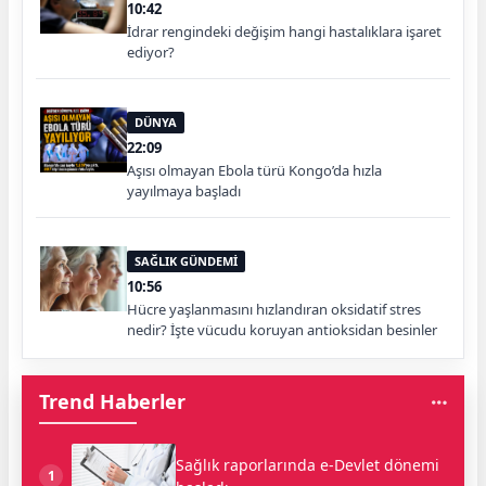
10:42
İdrar rengindeki değişim hangi hastalıklara işaret
ediyor?
DÜNYA
22:09
Aşısı olmayan Ebola türü Kongo’da hızla
yayılmaya başladı
SAĞLIK GÜNDEMİ
10:56
Hücre yaşlanmasını hızlandıran oksidatif stres
nedir? İşte vücudu koruyan antioksidan besinler
Trend Haberler
Sağlık raporlarında e-Devlet dönemi
1