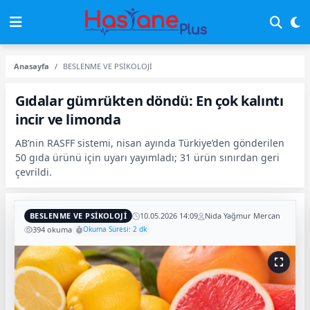
Anasayfa
BESLENME VE PSİKOLOJİ
Gıdalar gümrükten döndü: En çok kalıntı
incir ve limonda
AB’nin RASFF sistemi, nisan ayında Türkiye’den gönderilen
50 gıda ürünü için uyarı yayımladı; 31 ürün sınırdan geri
çevrildi.
BESLENME VE PSİKOLOJİ
10.05.2026 14:09
Nida Yağmur Mercan
394 okuma
Okuma Süresi: 2 dk