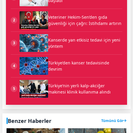
başladı
Veteriner Hekim-Sen’den gıda
2
güvenliği için çağrı: İstihdamı artırın
Kanserde yan etkisiz tedavi için yeni
3
yöntem
Türkiye’den kanser tedavisinde
4
devrim
Türkiye’nin yerli kalp-akciğer
5
makinesi klinik kullanıma alındı
Benzer Haberler
Tümünü Gör