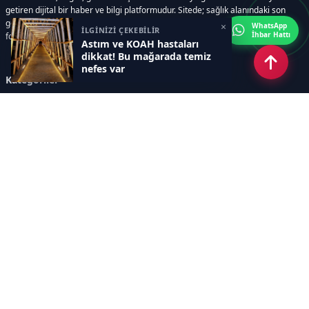
getiren dijital bir haber ve bilgi platformudur. Sitede; sağlık alanındaki son
gelişmeler, bilimsel araştırmalar, yaşam rehberleri, resmi ilanlar, video ve
×
WhatsApp
İLGİNİZİ ÇEKEBİLİR
İhbar Hattı
fotoğraf galerileri ve e-gazete içerikleri yer almaktadır.
Astım ve KOAH hastaları
dikkat! Bu mağarada temiz
nefes var
Kategoriler
GÜNCEL ARAŞTIRMALAR
SAĞLIK GÜNDEMİ
DÜNYA
SAĞLIKLI YAŞAM REHBERİ
HASTANEPLUS ÖZEL
BESLENME VE PSİKOLOJİ
Sayfalar
AÇIK RIZA METNİ
ÇEREZ POLİTİKASI
AYDINLATMA METNİ
VERİ İHLALİ PROSEDÜRÜ
VERİ SAKLAMA VE İMHA
İletişim
POLİTİKASI
RSS
Sitemap