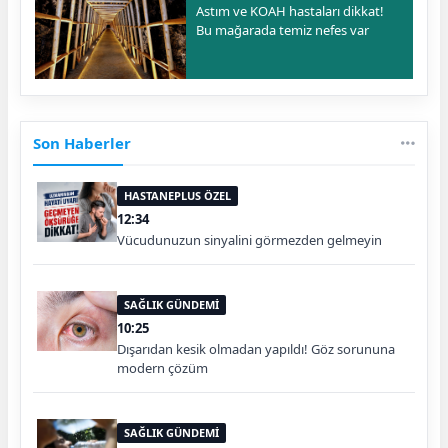
Astım ve KOAH hastaları dikkat!
Bu mağarada temiz nefes var
Son Haberler
HASTANEPLUS ÖZEL
12:34
Vücudunuzun sinyalini görmezden gelmeyin
SAĞLIK GÜNDEMİ
10:25
Dışarıdan kesik olmadan yapıldı! Göz sorununa
modern çözüm
SAĞLIK GÜNDEMİ