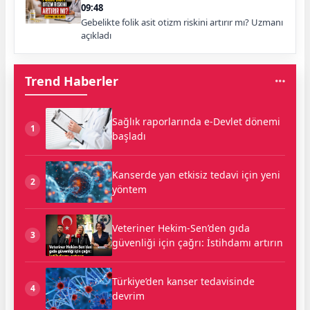
09:48
Gebelikte folik asit otizm riskini artırır mı? Uzmanı
açıkladı
Trend Haberler
Sağlık raporlarında e-Devlet dönemi
1
başladı
Kanserde yan etkisiz tedavi için yeni
2
yöntem
Veteriner Hekim-Sen’den gıda
3
güvenliği için çağrı: İstihdamı artırın
Türkiye’den kanser tedavisinde
4
devrim