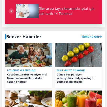
İller arası tayin kurasında iptal için
5
son tarih 14 Temmuz
Benzer Haberler
Tümünü Gör
BESLENME VE PSİKOLOJİ
BESLENME VE PSİKOLOJİ
Çocuğunuz sebze yemiyor mu?
Günde beş porsiyon
Uzmanından ailelere dikkat
yetmeyebilir: Kalp için doğru
çeken öneriler
besin seçimi önemli