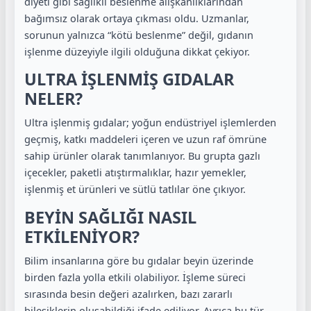
diyeti gibi sağlıklı beslenme alışkanlıklarından
bağımsız olarak ortaya çıkması oldu. Uzmanlar,
sorunun yalnızca “kötü beslenme” değil, gıdanın
işlenme düzeyiyle ilgili olduğuna dikkat çekiyor.
ULTRA İŞLENMİŞ GIDALAR
NELER?
Ultra işlenmiş gıdalar; yoğun endüstriyel işlemlerden
geçmiş, katkı maddeleri içeren ve uzun raf ömrüne
sahip ürünler olarak tanımlanıyor. Bu grupta gazlı
içecekler, paketli atıştırmalıklar, hazır yemekler,
işlenmiş et ürünleri ve sütlü tatlılar öne çıkıyor.
BEYİN SAĞLIĞI NASIL
ETKİLENİYOR?
Bilim insanlarına göre bu gıdalar beyin üzerinde
birden fazla yolla etkili olabiliyor. İşleme süreci
sırasında besin değeri azalırken, bazı zararlı
bileşiklerin oluşabildiği ifade ediliyor. Ayrıca bu tür