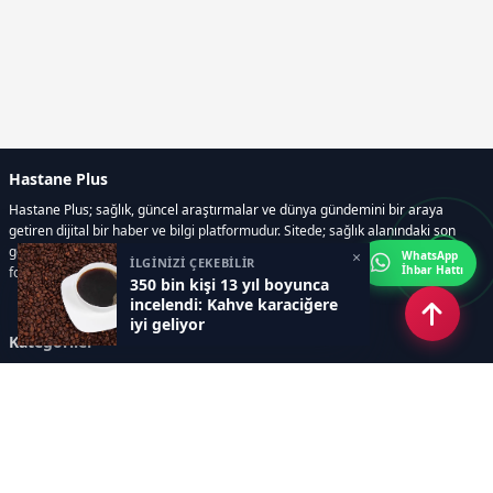
Hastane Plus
Hastane Plus; sağlık, güncel araştırmalar ve dünya gündemini bir araya
getiren dijital bir haber ve bilgi platformudur. Sitede; sağlık alanındaki son
gelişmeler, bilimsel araştırmalar, yaşam rehberleri, resmi ilanlar, video ve
×
WhatsApp
İLGİNİZİ ÇEKEBİLİR
İhbar Hattı
fotoğraf galerileri ve e-gazete içerikleri yer almaktadır.
350 bin kişi 13 yıl boyunca
incelendi: Kahve karaciğere
iyi geliyor
Kategoriler
GÜNCEL ARAŞTIRMALAR
SAĞLIK GÜNDEMİ
DÜNYA
SAĞLIKLI YAŞAM REHBERİ
HASTANEPLUS ÖZEL
BESLENME VE PSİKOLOJİ