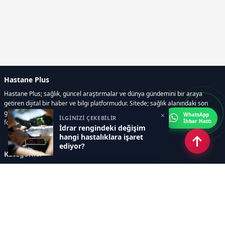
Hastane Plus
Hastane Plus; sağlık, güncel araştırmalar ve dünya gündemini bir araya
getiren dijital bir haber ve bilgi platformudur. Sitede; sağlık alanındaki son
gelişmeler, bilimsel araştırmalar, yaşam rehberleri, resmi ilanlar, video ve
×
WhatsApp
İLGİNİZİ ÇEKEBİLİR
İhbar Hattı
fotoğraf galerileri ve e-gazete içerikleri yer almaktadır.
İdrar rengindeki değişim
hangi hastalıklara işaret
ediyor?
Kategoriler
GÜNCEL ARAŞTIRMALAR
SAĞLIK GÜNDEMİ
DÜNYA
SAĞLIKLI YAŞAM REHBERİ
HASTANEPLUS ÖZEL
BESLENME VE PSİKOLOJİ