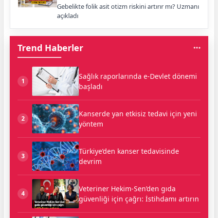
Gebelikte folik asit otizm riskini artırır mı? Uzmanı
açıkladı
Trend Haberler
Sağlık raporlarında e-Devlet dönemi
1
başladı
Kanserde yan etkisiz tedavi için yeni
2
yöntem
Türkiye’den kanser tedavisinde
3
devrim
Veteriner Hekim-Sen’den gıda
4
güvenliği için çağrı: İstihdamı artırın