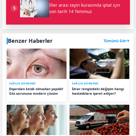
İller arası tayin kurasında iptal için
5
son tarih 14 Temmuz
Benzer Haberler
Tümünü Gör
SAĞLIK GÜNDEMİ
SAĞLIK GÜNDEMİ
Dışarıdan kesik olmadan yapıldı!
İdrar rengindeki değişim hangi
Göz sorununa modern çözüm
hastalıklara işaret ediyor?