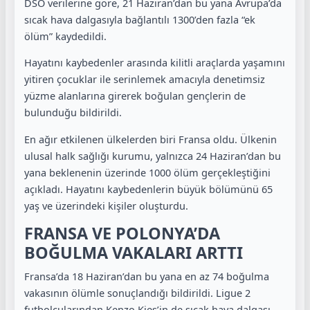
DSÖ verilerine göre, 21 Haziran’dan bu yana Avrupa’da
sıcak hava dalgasıyla bağlantılı 1300’den fazla “ek
ölüm” kaydedildi.
Hayatını kaybedenler arasında kilitli araçlarda yaşamını
yitiren çocuklar ile serinlemek amacıyla denetimsiz
yüzme alanlarına girerek boğulan gençlerin de
bulunduğu bildirildi.
En ağır etkilenen ülkelerden biri Fransa oldu. Ülkenin
ulusal halk sağlığı kurumu, yalnızca 24 Haziran’dan bu
yana beklenenin üzerinde 1000 ölüm gerçekleştiğini
açıkladı. Hayatını kaybedenlerin büyük bölümünü 65
yaş ve üzerindeki kişiler oluşturdu.
FRANSA VE POLONYA’DA
BOĞULMA VAKALARI ARTTI
Fransa’da 18 Haziran’dan bu yana en az 74 boğulma
vakasının ölümle sonuçlandığı bildirildi. Ligue 2
futbolcularından Kenzo Kies’in de sıcak hava dalgası