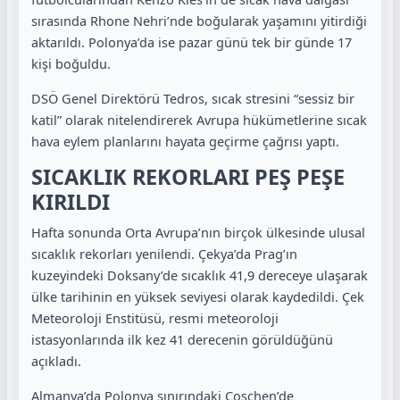
sırasında Rhone Nehri’nde boğularak yaşamını yitirdiği
aktarıldı. Polonya’da ise pazar günü tek bir günde 17
kişi boğuldu.
DSÖ Genel Direktörü Tedros, sıcak stresini “sessiz bir
katil” olarak nitelendirerek Avrupa hükümetlerine sıcak
hava eylem planlarını hayata geçirme çağrısı yaptı.
SICAKLIK REKORLARI PEŞ PEŞE
KIRILDI
Hafta sonunda Orta Avrupa’nın birçok ülkesinde ulusal
sıcaklık rekorları yenilendi. Çekya’da Prag’ın
kuzeyindeki Doksany’de sıcaklık 41,9 dereceye ulaşarak
ülke tarihinin en yüksek seviyesi olarak kaydedildi. Çek
Meteoroloji Enstitüsü, resmi meteoroloji
istasyonlarında ilk kez 41 derecenin görüldüğünü
açıkladı.
Almanya’da Polonya sınırındaki Coschen’de