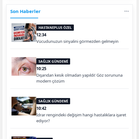
Son Haberler
HASTANEPLUS ÖZEL
12:34
Vücudunuzun sinyalini görmezden gelmeyin
SAĞLIK GÜNDEMİ
10:25
Dışarıdan kesik olmadan yapıldı! Göz sorununa
modern çözüm
SAĞLIK GÜNDEMİ
10:42
İdrar rengindeki değişim hangi hastalıklara işaret
ediyor?