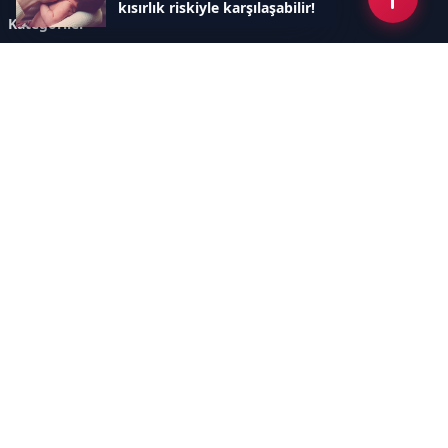
kısırlık riskiyle karşılaşabilir!
Kategoriler
GÜNCEL ARAŞTIRMALAR
SAĞLIK GÜNDEMİ
DÜNYA
SAĞLIKLI YAŞAM REHBERİ
HASTANEPLUS ÖZEL
BESLENME VE PSİKOLOJİ
Sayfalar
AÇIK RIZA METNİ
ÇEREZ POLİTİKASI
AYDINLATMA METNİ
VERİ İHLALİ PROSEDÜRÜ
VERİ SAKLAMA VE İMHA
İletişim
POLİTİKASI
RSS
Sitemap
İletişim
İmaj Yayıncılık Reklam Pazarlama Ve Taahhüt Limited Şirketi