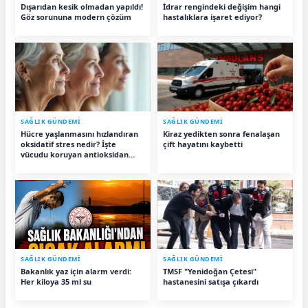
Dışarıdan kesik olmadan yapıldı!
İdrar rengindeki değişim hangi
Göz sorununa modern çözüm
hastalıklara işaret ediyor?
SAĞLIK GÜNDEMİ
SAĞLIK GÜNDEMİ
Hücre yaşlanmasını hızlandıran
Kiraz yedikten sonra fenalaşan
oksidatif stres nedir? İşte
çift hayatını kaybetti
vücudu koruyan antioksidan
besinler
SAĞLIK GÜNDEMİ
SAĞLIK GÜNDEMİ
Bakanlık yaz için alarm verdi:
TMSF "Yenidoğan Çetesi"
Her kiloya 35 ml su
hastanesini satışa çıkardı