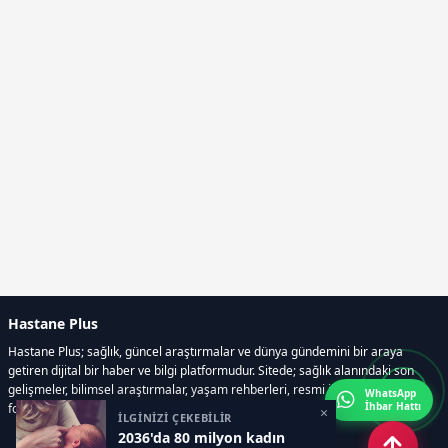
Hastane Plus
Hastane Plus; sağlık, güncel araştırmalar ve dünya gündemini bir araya
getiren dijital bir haber ve bilgi platformudur. Sitede; sağlık alanındaki son
gelişmeler, bilimsel araştırmalar, yaşam rehberleri, resmi ilanlar, video ve
WhatsApp
İhbar Hattı
fotoğraf galerileri ve e-gazete içerikleri yer almaktadır.
×
İLGİNİZİ ÇEKEBİLİR
2036'da 80 milyon kadın