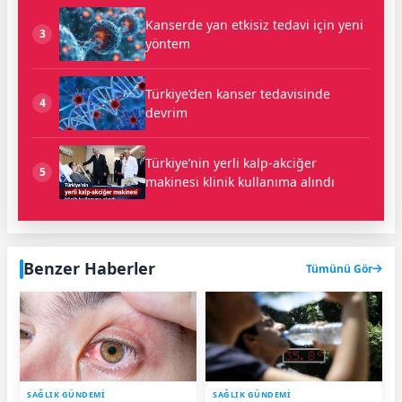
Kanserde yan etkisiz tedavi için yeni
3
yöntem
Türkiye’den kanser tedavisinde
4
devrim
Türkiye’nin yerli kalp-akciğer
5
makinesi klinik kullanıma alındı
Benzer Haberler
Tümünü Gör
SAĞLIK GÜNDEMİ
SAĞLIK GÜNDEMİ