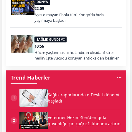
DÜNYA
22:09
Aşısı olmayan Ebola türü Kongo’da hızla
yayılmaya başladı
SAĞLIK GÜNDEMİ
10:56
Hücre yaşlanmasını hızlandıran oksidatif stres
nedir? İşte vücudu koruyan antioksidan besinler
Trend Haberler
Sağlık raporlarında e-Devlet dönemi
1
başladı
Veteriner Hekim-Sen’den gıda
2
güvenliği için çağrı: İstihdamı artırın