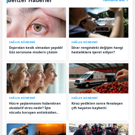
SAĞLIK GÜNDEMİ
SAĞLIK GÜNDEMİ
Dışarıdan kesik olmadan yapıldı!
İdrar rengindeki değişim hangi
Göz sorununa modern çözüm
hastalıklara işaret ediyor?
SAĞLIK GÜNDEMİ
SAĞLIK GÜNDEMİ
Hücre yaşlanmasını hızlandıran
Kiraz yedikten sonra fenalaşan
oksidatif stres nedir? İşte
çift hayatını kaybetti
vücudu koruyan antioksidan
besinler