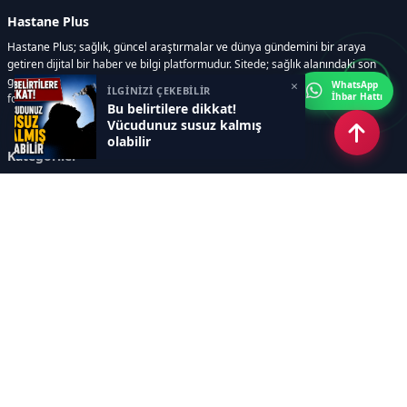
Hastane Plus
Hastane Plus; sağlık, güncel araştırmalar ve dünya gündemini bir araya
getiren dijital bir haber ve bilgi platformudur. Sitede; sağlık alanındaki son
gelişmeler, bilimsel araştırmalar, yaşam rehberleri, resmi ilanlar, video ve
×
WhatsApp
İLGİNİZİ ÇEKEBİLİR
İhbar Hattı
fotoğraf galerileri ve e-gazete içerikleri yer almaktadır.
Bu belirtilere dikkat!
Vücudunuz susuz kalmış
olabilir
Kategoriler
GÜNCEL ARAŞTIRMALAR
SAĞLIK GÜNDEMİ
DÜNYA
SAĞLIKLI YAŞAM REHBERİ
HASTANEPLUS ÖZEL
BESLENME VE PSİKOLOJİ
Sayfalar
AÇIK RIZA METNİ
ÇEREZ POLİTİKASI
AYDINLATMA METNİ
VERİ İHLALİ PROSEDÜRÜ
VERİ SAKLAMA VE İMHA
İletişim
POLİTİKASI