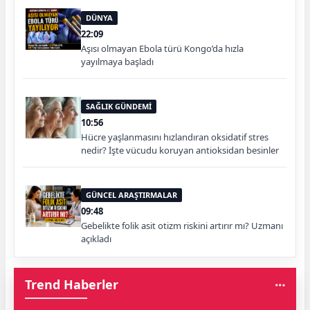
DÜNYA
22:09
Aşısı olmayan Ebola türü Kongo’da hızla
yayılmaya başladı
SAĞLIK GÜNDEMİ
10:56
Hücre yaşlanmasını hızlandıran oksidatif stres
nedir? İşte vücudu koruyan antioksidan besinler
GÜNCEL ARAŞTIRMALAR
09:48
Gebelikte folik asit otizm riskini artırır mı? Uzmanı
açıkladı
Trend Haberler