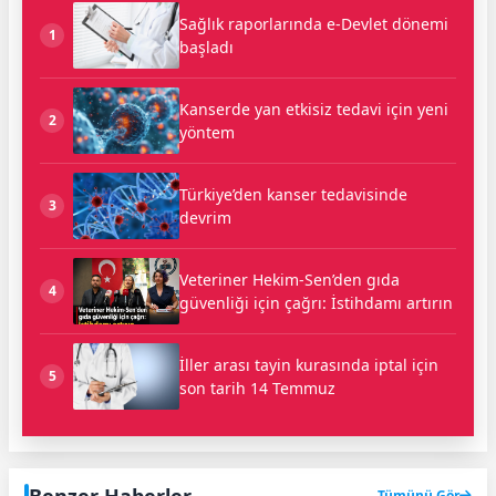
Sağlık raporlarında e-Devlet dönemi
1
başladı
Kanserde yan etkisiz tedavi için yeni
2
yöntem
Türkiye’den kanser tedavisinde
3
devrim
Veteriner Hekim-Sen’den gıda
4
güvenliği için çağrı: İstihdamı artırın
İller arası tayin kurasında iptal için
5
son tarih 14 Temmuz
Benzer Haberler
Tümünü Gör