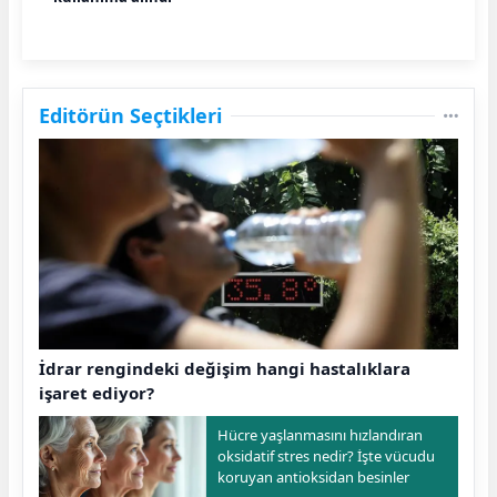
Editörün Seçtikleri
İdrar rengindeki değişim hangi hastalıklara
işaret ediyor?
Hücre yaşlanmasını hızlandıran
oksidatif stres nedir? İşte vücudu
koruyan antioksidan besinler