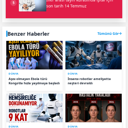
5
son tarih 14 Temmuz
Benzer Haberler
Tümünü Gör
DÜNYA
DÜNYA
Aşısı olmayan Ebola türü
İnsansı robotlar ameliyatta
Kongo’da hızla yayılmaya başladı
neşteri devraldı
DÜNYA
DÜNYA