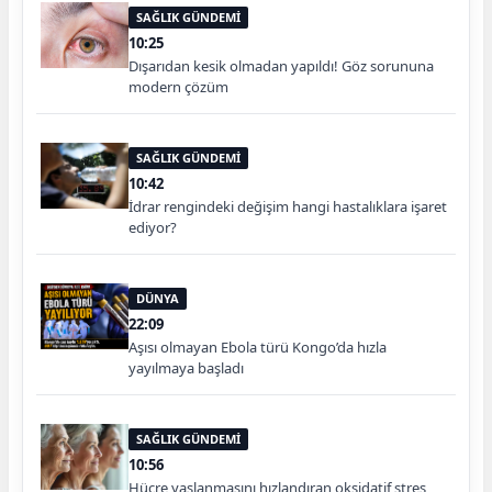
SAĞLIK GÜNDEMİ
10:25
Dışarıdan kesik olmadan yapıldı! Göz sorununa
modern çözüm
SAĞLIK GÜNDEMİ
10:42
İdrar rengindeki değişim hangi hastalıklara işaret
ediyor?
DÜNYA
22:09
Aşısı olmayan Ebola türü Kongo’da hızla
yayılmaya başladı
SAĞLIK GÜNDEMİ
10:56
Hücre yaşlanmasını hızlandıran oksidatif stres