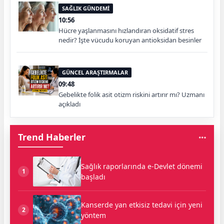
SAĞLIK GÜNDEMİ
10:56
Hücre yaşlanmasını hızlandıran oksidatif stres
nedir? İşte vücudu koruyan antioksidan besinler
GÜNCEL ARAŞTIRMALAR
09:48
Gebelikte folik asit otizm riskini artırır mı? Uzmanı
açıkladı
Trend Haberler
Sağlık raporlarında e-Devlet dönemi
1
başladı
Kanserde yan etkisiz tedavi için yeni
2
yöntem