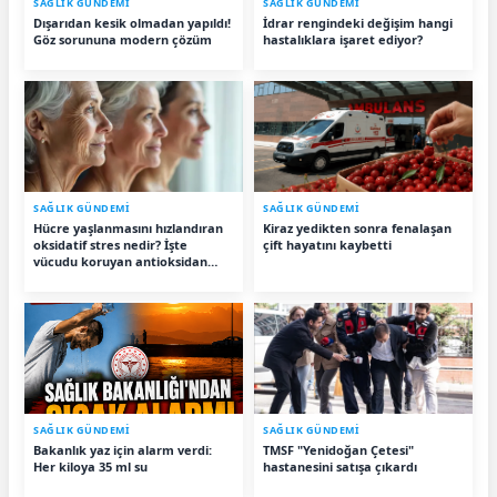
SAĞLIK GÜNDEMİ
SAĞLIK GÜNDEMİ
Dışarıdan kesik olmadan yapıldı!
İdrar rengindeki değişim hangi
Göz sorununa modern çözüm
hastalıklara işaret ediyor?
SAĞLIK GÜNDEMİ
SAĞLIK GÜNDEMİ
Hücre yaşlanmasını hızlandıran
Kiraz yedikten sonra fenalaşan
oksidatif stres nedir? İşte
çift hayatını kaybetti
vücudu koruyan antioksidan
besinler
SAĞLIK GÜNDEMİ
SAĞLIK GÜNDEMİ
Bakanlık yaz için alarm verdi:
TMSF "Yenidoğan Çetesi"
Her kiloya 35 ml su
hastanesini satışa çıkardı