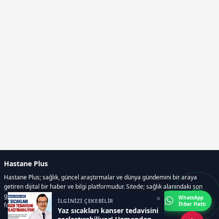
Hastane Plus
Hastane Plus; sağlık, güncel araştırmalar ve dünya gündemini bir araya
getiren dijital bir haber ve bilgi platformudur. Sitede; sağlık alanındaki son
gelişmeler, bilimsel araştırmalar, yaşam rehberleri, resmi ilanlar, video ve
×
WhatsApp
İLGİNİZİ ÇEKEBİLİR
İhbar Hattı
fotoğraf galerileri ve e-gazete içerikleri yer almaktadır.
Yaz sıcakları kanser tedavisini