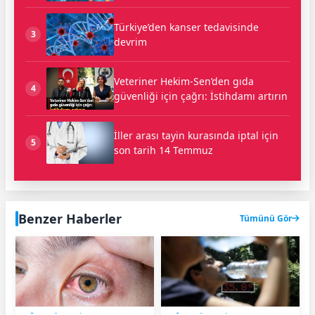
Türkiye’den kanser tedavisinde
3
devrim
Veteriner Hekim-Sen’den gıda
4
güvenliği için çağrı: İstihdamı artırın
İller arası tayin kurasında iptal için
5
son tarih 14 Temmuz
Benzer Haberler
Tümünü Gör