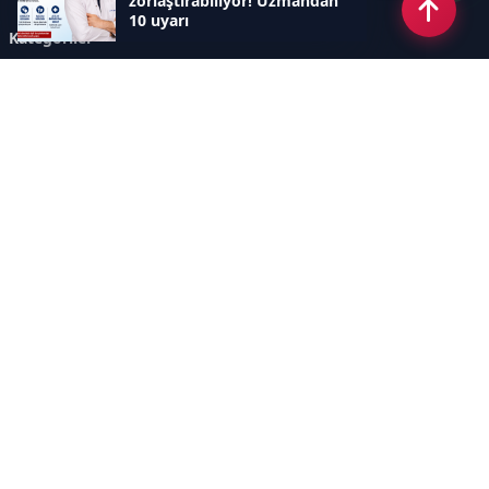
zorlaştırabiliyor! Uzmandan
10 uyarı
Kategoriler
GÜNCEL ARAŞTIRMALAR
SAĞLIK GÜNDEMİ
DÜNYA
SAĞLIKLI YAŞAM REHBERİ
HASTANEPLUS ÖZEL
BESLENME VE PSİKOLOJİ
Sayfalar
AÇIK RIZA METNİ
ÇEREZ POLİTİKASI
AYDINLATMA METNİ
VERİ İHLALİ PROSEDÜRÜ
VERİ SAKLAMA VE İMHA
İletişim
POLİTİKASI
RSS
Sitemap
İletişim
İmaj Yayıncılık Reklam Pazarlama Ve Taahhüt Limited Şirketi