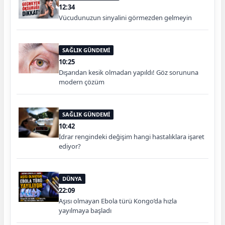
12:34
Vücudunuzun sinyalini görmezden gelmeyin
SAĞLIK GÜNDEMİ
10:25
Dışarıdan kesik olmadan yapıldı! Göz sorununa
modern çözüm
SAĞLIK GÜNDEMİ
10:42
İdrar rengindeki değişim hangi hastalıklara işaret
ediyor?
DÜNYA
22:09
Aşısı olmayan Ebola türü Kongo’da hızla
yayılmaya başladı