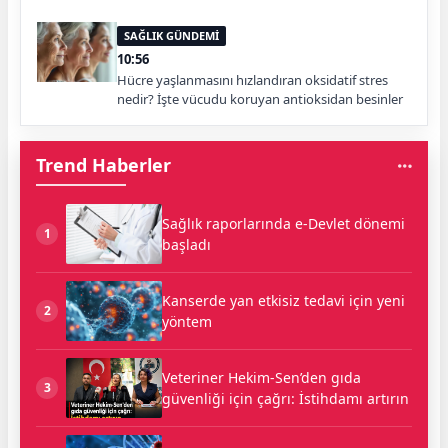
SAĞLIK GÜNDEMİ
10:56
Hücre yaşlanmasını hızlandıran oksidatif stres
nedir? İşte vücudu koruyan antioksidan besinler
Trend Haberler
Sağlık raporlarında e-Devlet dönemi
1
başladı
Kanserde yan etkisiz tedavi için yeni
2
yöntem
Veteriner Hekim-Sen’den gıda
3
güvenliği için çağrı: İstihdamı artırın