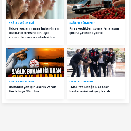
SAĞLIK GÜNDEMİ
SAĞLIK GÜNDEMİ
Hücre yaşlanmasını hızlandıran
Kiraz yedikten sonra fenalaşan
oksidatif stres nedir? İşte
çift hayatını kaybetti
vücudu koruyan antioksidan
besinler
SAĞLIK GÜNDEMİ
SAĞLIK GÜNDEMİ
Bakanlık yaz için alarm verdi:
TMSF "Yenidoğan Çetesi"
Her kiloya 35 ml su
hastanesini satışa çıkardı