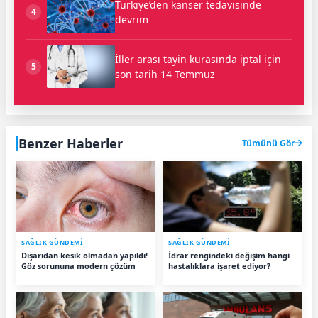
Türkiye’den kanser tedavisinde
4
devrim
İller arası tayin kurasında iptal için
5
son tarih 14 Temmuz
Benzer Haberler
Tümünü Gör
SAĞLIK GÜNDEMİ
SAĞLIK GÜNDEMİ
Dışarıdan kesik olmadan yapıldı!
İdrar rengindeki değişim hangi
Göz sorununa modern çözüm
hastalıklara işaret ediyor?