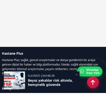
Hastane Plus
Hastane Plus; sağlık, güncel araştırmalar ve dünya gündemini bir araya
getiren dijital bir haber ve bilgi platformudur. Sitede; sağlık alanındaki son
gelişmeler, bilimsel araştırmalar, yaşam rehberleri, resmi ilanlar, video ve
WhatsApp
İhbar Hattı
fotoğraf galerileri ve e-gazete içerikleri yer almaktadır.
×
İLGİNİZİ ÇEKEBİLİR
Beyaz yakalılar risk altında,
hemşirelik güvende
Kategoriler
GÜNCEL ARAŞTIRMALAR
SAĞLIK GÜNDEMİ
DÜNYA
SAĞLIKLI YAŞAM REHBERİ