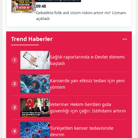
09:48
Gebelikte folik asit otizm riskini artırır mı? Uzmanı
açıkladı
Trend Haberler
Sağlık raporlarında e-Devlet dönemi
1
başladı
Kanserde yan etkisiz tedavi için yeni
2
yöntem
Veteriner Hekim-Sen’den gıda
3
güvenliği için çağrı: İstihdamı artırın
Türkiye’den kanser tedavisinde
4
devrim