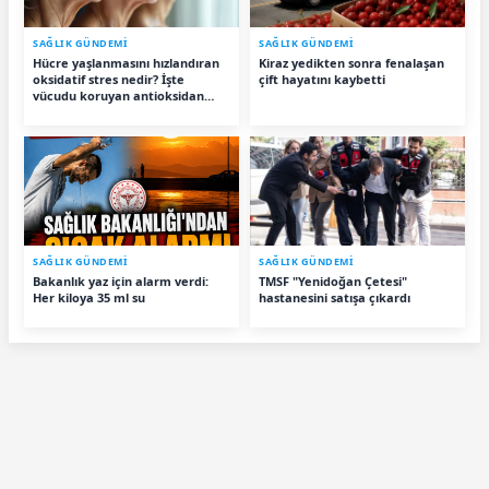
SAĞLIK GÜNDEMİ
SAĞLIK GÜNDEMİ
Hücre yaşlanmasını hızlandıran
Kiraz yedikten sonra fenalaşan
oksidatif stres nedir? İşte
çift hayatını kaybetti
vücudu koruyan antioksidan
besinler
SAĞLIK GÜNDEMİ
SAĞLIK GÜNDEMİ
Bakanlık yaz için alarm verdi:
TMSF "Yenidoğan Çetesi"
Her kiloya 35 ml su
hastanesini satışa çıkardı