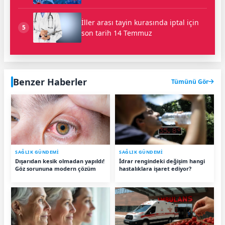
İller arası tayin kurasında iptal için
5
son tarih 14 Temmuz
Benzer Haberler
Tümünü Gör
SAĞLIK GÜNDEMİ
SAĞLIK GÜNDEMİ
Dışarıdan kesik olmadan yapıldı!
İdrar rengindeki değişim hangi
Göz sorununa modern çözüm
hastalıklara işaret ediyor?