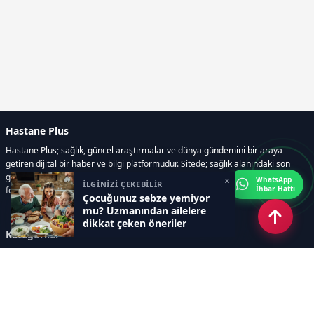
Hastane Plus
Hastane Plus; sağlık, güncel araştırmalar ve dünya gündemini bir araya
getiren dijital bir haber ve bilgi platformudur. Sitede; sağlık alanındaki son
gelişmeler, bilimsel araştırmalar, yaşam rehberleri, resmi ilanlar, video ve
×
WhatsApp
İLGİNİZİ ÇEKEBİLİR
İhbar Hattı
fotoğraf galerileri ve e-gazete içerikleri yer almaktadır.
Çocuğunuz sebze yemiyor
mu? Uzmanından ailelere
dikkat çeken öneriler
Kategoriler
GÜNCEL ARAŞTIRMALAR
SAĞLIK GÜNDEMİ
DÜNYA
SAĞLIKLI YAŞAM REHBERİ
HASTANEPLUS ÖZEL
BESLENME VE PSİKOLOJİ