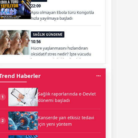
22:09
Aşısı olmayan Ebola türü Kongo’da
hızla yayılmaya başladı
SAĞLIK GÜNDEMİ
10:56
Hücre yaşlanmasını hızlandıran
oksidatif stres nedir? İşte vücudu
koruyan antioksidan besinler
Trend Haberler
Sağlık raporlarında e-Devlet
1
dönemi başladı
Kanserde yan etkisiz tedavi
2
için yeni yöntem