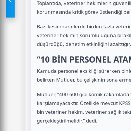
Toplantıda, veteriner hekimlerin güvenilir
korunmasında kritik görev üstlendiği belir
Bazı kesimhanelerde birden fazla veterin
veteriner hekimin sorumluluğuna bırakıld
düşürdüğü, denetim etkinliğini azalttığı 
“10 BİN PERSONEL ATA
Kamuda personel eksikliği sürerken binl
belirten Mutluer, bu çelişkinin sona ermes
Mutluer, “400-600 gibi komik rakamlarla
karşılamayacaktır. Özellikle mevcut KPSS
bin veteriner hekim, veteriner sağlık tek
gerçekleştirilmelidir.” dedi.