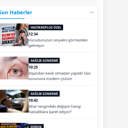
Son Haberler
HASTANEPLUS ÖZEL
12:34
Vücudunuzun sinyalini görmezden
gelmeyin
SAĞLIK GÜNDEMİ
10:25
Dışarıdan kesik olmadan yapıldı! Göz
sorununa modern çözüm
SAĞLIK GÜNDEMİ
10:42
İdrar rengindeki değişim hangi
hastalıklara işaret ediyor?
DÜNYA