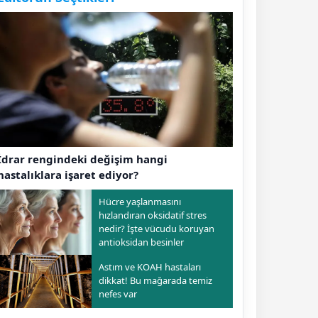
İdrar rengindeki değişim hangi
hastalıklara işaret ediyor?
Hücre yaşlanmasını
hızlandıran oksidatif stres
nedir? İşte vücudu koruyan
antioksidan besinler
Astım ve KOAH hastaları
dikkat! Bu mağarada temiz
nefes var