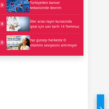
Türkiye’den kanser
3
tedavisinde devrim
İller arası tayin kurasında
4
iptal için son tarih 14 Temmuz
Yaz güneşi herkeste D
5
vitamini seviyesini artırmıyor