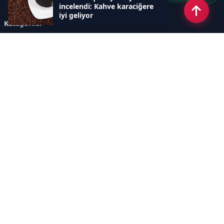
incelendi: Kahve karaciğere
iyi geliyor
Kategoriler
GÜNCEL ARAŞTIRMALAR
SAĞLIK GÜNDEMİ
DÜNYA
SAĞLIKLI YAŞAM REHBERİ
HASTANEPLUS ÖZEL
BESLENME VE PSİKOLOJİ
Sayfalar
AÇIK RIZA METNİ
ÇEREZ POLİTİKASI
AYDINLATMA METNİ
VERİ İHLALİ PROSEDÜRÜ
VERİ SAKLAMA VE İMHA
İletişim
POLİTİKASI
RSS
Sitemap
İletişim