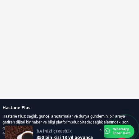
Hastane Plus
Hastane Plus; sağlık, güncel araştırmalar ve dünya gündemini bir araya
getiren dijital bir haber ve bilgi platformudur. Sitede; sağlık alanındaki son
gelişmeler, bilimsel araştırmalar, yaşam rehberleri, resmi ilanlar, video ve
×
WhatsApp
İLGİNİZİ ÇEKEBİLİR
İhbar Hattı
fotoğraf galerileri ve e-gazete içerikleri yer almaktadır.
350 bin kişi 13 yıl boyunca