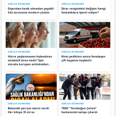
SAĞLIK GÜNDEMİ
SAĞLIK GÜNDEMİ
Dışarıdan kesik olmadan yapıldı!
İdrar rengindeki değişim hangi
Göz sorununa modern çözüm
hastalıklara işaret ediyor?
SAĞLIK GÜNDEMİ
SAĞLIK GÜNDEMİ
Hücre yaşlanmasını hızlandıran
Kiraz yedikten sonra fenalaşan
oksidatif stres nedir? İşte
çift hayatını kaybetti
vücudu koruyan antioksidan
besinler
SAĞLIK GÜNDEMİ
SAĞLIK GÜNDEMİ
Bakanlık yaz için alarm verdi:
TMSF "Yenidoğan Çetesi"
Her kiloya 35 ml su
hastanesini satışa çıkardı