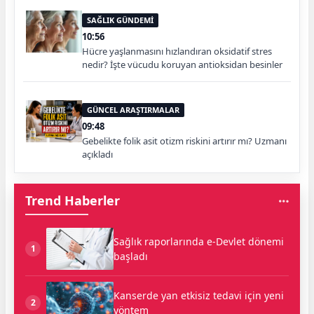
SAĞLIK GÜNDEMİ
10:56
Hücre yaşlanmasını hızlandıran oksidatif stres
nedir? İşte vücudu koruyan antioksidan besinler
GÜNCEL ARAŞTIRMALAR
09:48
Gebelikte folik asit otizm riskini artırır mı? Uzmanı
açıkladı
Trend Haberler
Sağlık raporlarında e-Devlet dönemi
1
başladı
Kanserde yan etkisiz tedavi için yeni
2
yöntem