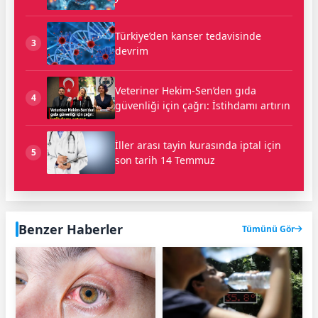
Türkiye’den kanser tedavisinde
3
devrim
Veteriner Hekim-Sen’den gıda
4
güvenliği için çağrı: İstihdamı artırın
İller arası tayin kurasında iptal için
5
son tarih 14 Temmuz
Benzer Haberler
Tümünü Gör