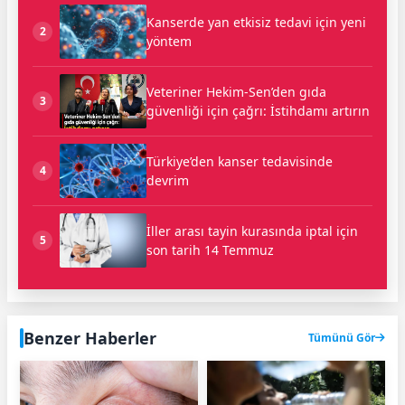
Kanserde yan etkisiz tedavi için yeni
2
yöntem
Veteriner Hekim-Sen’den gıda
3
güvenliği için çağrı: İstihdamı artırın
Türkiye’den kanser tedavisinde
4
devrim
İller arası tayin kurasında iptal için
5
son tarih 14 Temmuz
Benzer Haberler
Tümünü Gör