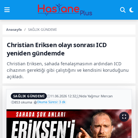
Anasayfa
SAĞLIK GÜNDEMİ
Christian Eriksen olayı sonrası ICD
yeniden gündemde
Christian Eriksen, sahada fenalaşmasının ardından ICD
cihazının gerektiği gibi çalıştığını ve kendisini koruduğunu
açıkladı.
SAĞLIK GÜNDEMİ
11.06.2026 12:32
Nida Yağmur Mercan
853 okuma
Okuma Süresi: 3 dk