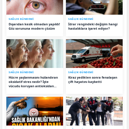
SAĞLIK GÜNDEMİ
SAĞLIK GÜNDEMİ
Dışarıdan kesik olmadan yapıldı!
İdrar rengindeki değişim hangi
Göz sorununa modern çözüm
hastalıklara işaret ediyor?
SAĞLIK GÜNDEMİ
SAĞLIK GÜNDEMİ
Hücre yaşlanmasını hızlandıran
Kiraz yedikten sonra fenalaşan
oksidatif stres nedir? İşte
çift hayatını kaybetti
vücudu koruyan antioksidan
besinler