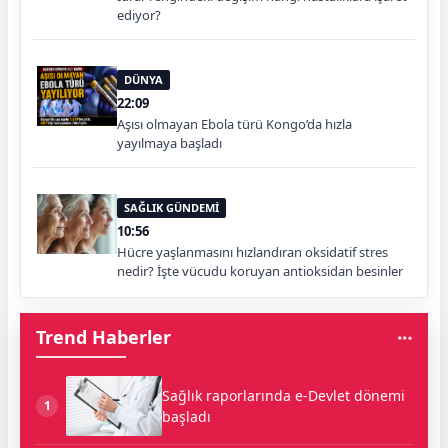
ediyor?
DÜNYA
22:09
Aşısı olmayan Ebola türü Kongo’da hızla
yayılmaya başladı
SAĞLIK GÜNDEMİ
10:56
Hücre yaşlanmasını hızlandıran oksidatif stres
nedir? İşte vücudu koruyan antioksidan besinler
Trend Haberler
Sağlık raporlarında e-Devlet dönemi
1
başladı