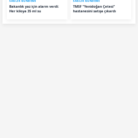
SAĞLIK GÜNDEMİ
SAĞLIK GÜNDEMİ
Bakanlık yaz için alarm verdi:
TMSF "Yenidoğan Çetesi"
Her kiloya 35 ml su
hastanesini satışa çıkardı