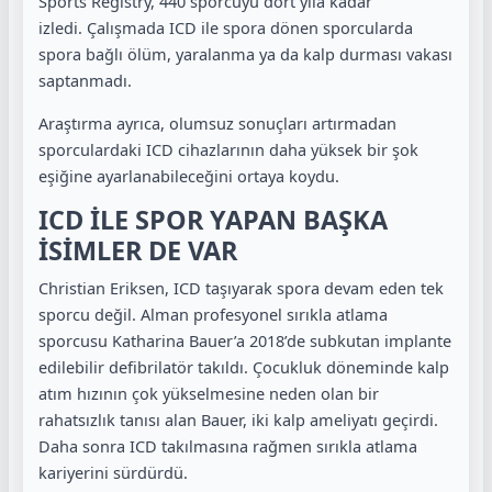
Sports Registry, 440 sporcuyu dört yıla kadar
izledi. Çalışmada ICD ile spora dönen sporcularda
spora bağlı ölüm, yaralanma ya da kalp durması vakası
saptanmadı.
Araştırma ayrıca, olumsuz sonuçları artırmadan
sporculardaki ICD cihazlarının daha yüksek bir şok
eşiğine ayarlanabileceğini ortaya koydu.
ICD İLE SPOR YAPAN BAŞKA
İSİMLER DE VAR
Christian Eriksen, ICD taşıyarak spora devam eden tek
sporcu değil. Alman profesyonel sırıkla atlama
sporcusu Katharina Bauer’a 2018’de subkutan implante
edilebilir defibrilatör takıldı. Çocukluk döneminde kalp
atım hızının çok yükselmesine neden olan bir
rahatsızlık tanısı alan Bauer, iki kalp ameliyatı geçirdi.
Daha sonra ICD takılmasına rağmen sırıkla atlama
kariyerini sürdürdü.