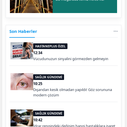
Son Haberler
HASTANEPLUS ÖZEL
12:34
Vücudunuzun sinyalini görmezden gelmeyin
SAĞLIK GÜNDEMİ
10:25
Dışarıdan kesik olmadan yapıldı! Göz sorununa
modern çözüm
SAĞLIK GÜNDEMİ
10:42
İdrar rengindeki değişim hangi hastalıklara işaret