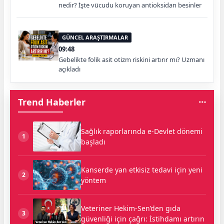
nedir? İşte vücudu koruyan antioksidan besinler
GÜNCEL ARAŞTIRMALAR
09:48
Gebelikte folik asit otizm riskini artırır mı? Uzmanı
açıkladı
Trend Haberler
Sağlık raporlarında e-Devlet dönemi
1
başladı
Kanserde yan etkisiz tedavi için yeni
2
yöntem
Veteriner Hekim-Sen’den gıda
3
güvenliği için çağrı: İstihdamı artırın