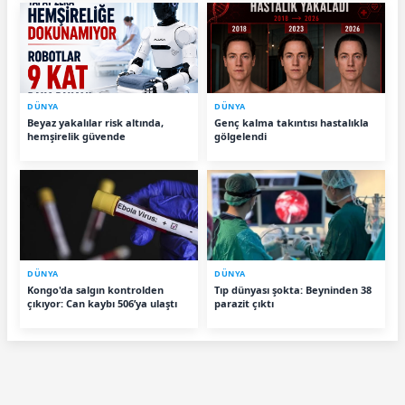
DÜNYA
DÜNYA
Beyaz yakalılar risk altında,
Genç kalma takıntısı hastalıkla
hemşirelik güvende
gölgelendi
DÜNYA
DÜNYA
Kongo'da salgın kontrolden
Tıp dünyası şokta: Beyninden 38
çıkıyor: Can kaybı 506’ya ulaştı
parazit çıktı