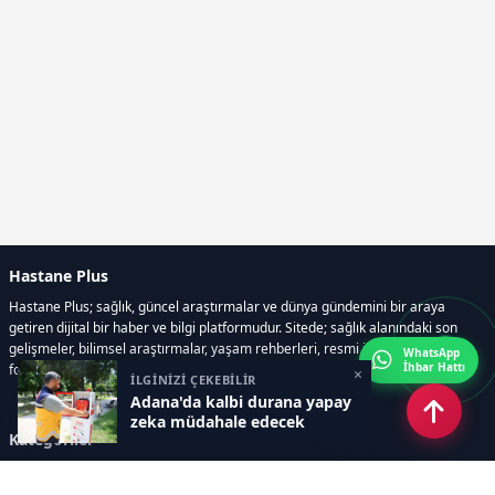
Hastane Plus
Hastane Plus; sağlık, güncel araştırmalar ve dünya gündemini bir araya
getiren dijital bir haber ve bilgi platformudur. Sitede; sağlık alanındaki son
gelişmeler, bilimsel araştırmalar, yaşam rehberleri, resmi ilanlar, video ve
WhatsApp
İhbar Hattı
fotoğraf galerileri ve e-gazete içerikleri yer almaktadır.
×
İLGİNİZİ ÇEKEBİLİR
Adana'da kalbi durana yapay
zeka müdahale edecek
Kategoriler
GÜNCEL ARAŞTIRMALAR
SAĞLIK GÜNDEMİ