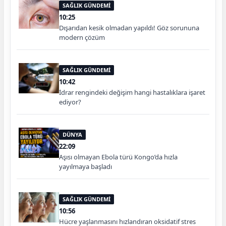
SAĞLIK GÜNDEMİ
10:25
Dışarıdan kesik olmadan yapıldı! Göz sorununa
modern çözüm
SAĞLIK GÜNDEMİ
10:42
İdrar rengindeki değişim hangi hastalıklara işaret
ediyor?
DÜNYA
22:09
Aşısı olmayan Ebola türü Kongo’da hızla
yayılmaya başladı
SAĞLIK GÜNDEMİ
10:56
Hücre yaşlanmasını hızlandıran oksidatif stres