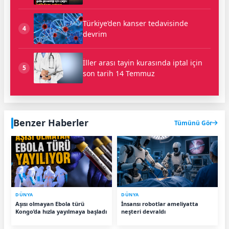
Türkiye’den kanser tedavisinde
4
devrim
İller arası tayin kurasında iptal için
5
son tarih 14 Temmuz
Benzer Haberler
Tümünü Gör
DÜNYA
DÜNYA
Aşısı olmayan Ebola türü
İnsansı robotlar ameliyatta
Kongo’da hızla yayılmaya başladı
neşteri devraldı