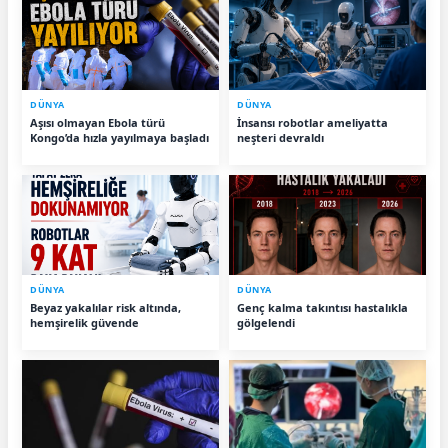
DÜNYA
DÜNYA
Aşısı olmayan Ebola türü
İnsansı robotlar ameliyatta
Kongo’da hızla yayılmaya başladı
neşteri devraldı
DÜNYA
DÜNYA
Beyaz yakalılar risk altında,
Genç kalma takıntısı hastalıkla
hemşirelik güvende
gölgelendi