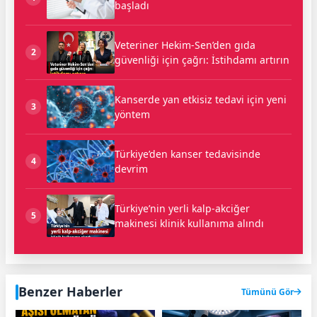
başladı
Veteriner Hekim-Sen’den gıda
2
güvenliği için çağrı: İstihdamı artırın
Kanserde yan etkisiz tedavi için yeni
3
yöntem
Türkiye’den kanser tedavisinde
4
devrim
Türkiye’nin yerli kalp-akciğer
5
makinesi klinik kullanıma alındı
Benzer Haberler
Tümünü Gör