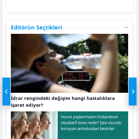
Editörün Seçtikleri
İdrar rengindeki değişim hangi hastalıklara
işaret ediyor?
Hücre yaşlanmasını hızlandıran
oksidatif stres nedir? İşte vücudu
koruyan antioksidan besinler