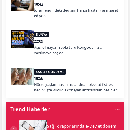
10:42
İdrar rengindeki değişim hangi hastalıklara işaret
ediyor?
DÜNYA
22:09
Aşısı olmayan Ebola türü Kongo’da hızla
yayılmaya başladı
SAĞLIK GÜNDEMİ
10:56
Hücre yaşlanmasını hızlandıran oksidatif stres
nedir? İşte vücudu koruyan antioksidan besinler
Trend Haberler
Sağlık raporlarında e-Devlet dönemi
1