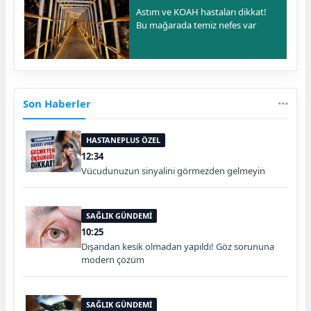
Astım ve KOAH hastaları dikkat!
Bu mağarada temiz nefes var
Son Haberler
HASTANEPLUS ÖZEL
12:34
Vücudunuzun sinyalini görmezden gelmeyin
SAĞLIK GÜNDEMİ
10:25
Dışarıdan kesik olmadan yapıldı! Göz sorununa
modern çözüm
SAĞLIK GÜNDEMİ