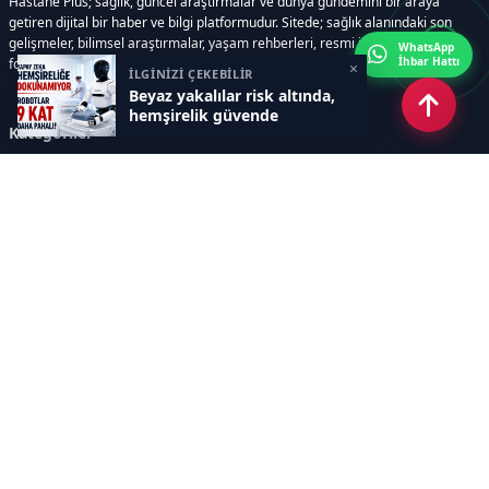
Hastane Plus; sağlık, güncel araştırmalar ve dünya gündemini bir araya
getiren dijital bir haber ve bilgi platformudur. Sitede; sağlık alanındaki son
gelişmeler, bilimsel araştırmalar, yaşam rehberleri, resmi ilanlar, video ve
WhatsApp
İhbar Hattı
fotoğraf galerileri ve e-gazete içerikleri yer almaktadır.
×
İLGİNİZİ ÇEKEBİLİR
Beyaz yakalılar risk altında,
hemşirelik güvende
Kategoriler
GÜNCEL ARAŞTIRMALAR
SAĞLIK GÜNDEMİ
DÜNYA
SAĞLIKLI YAŞAM REHBERİ
HASTANEPLUS ÖZEL
BESLENME VE PSİKOLOJİ
Sayfalar
AÇIK RIZA METNİ
ÇEREZ POLİTİKASI
AYDINLATMA METNİ
VERİ İHLALİ PROSEDÜRÜ
VERİ SAKLAMA VE İMHA
İletişim
POLİTİKASI
RSS
Sitemap