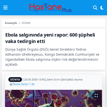
Anasayfa
DÜNYA
Ebola salgınında yeni rapor: 600 şüpheli
vaka tedirgin etti
Dünya Sağlık Örgütü (DSÖ) Genel Direktörü Tedros
Adhanom Ghebreyesus, Kongo Demokratik Cumhuriyeti ve
Uganda’daki Ebola salgınına ilişkin risk değerlendirmesini
açıkladı.
DÜNYA
20.05.2026 13:45
Selin Ecrin Şibil
662 okuma
Okuma Süresi: 1 dk