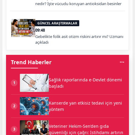
nedir? İşte vücudu koruyan antioksidan besinler
GÜNCEL ARAŞTIRMALAR
09:48
Gebelikte folik asit otizm riskini artırır mı? Uzmanı
açıkladı
Trend Haberler
Sağlık raporlarında e-Devlet dönemi
1
başladı
Kanserde yan etkisiz tedavi için yeni
2
yöntem
Veteriner Hekim-Sen’den gıda
3
güvenliği için çağrı: İstihdamı artırın