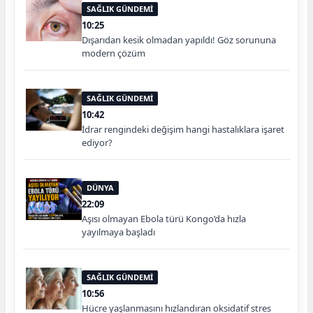
SAĞLIK GÜNDEMİ
10:25
Dışarıdan kesik olmadan yapıldı! Göz sorununa
modern çözüm
SAĞLIK GÜNDEMİ
10:42
İdrar rengindeki değişim hangi hastalıklara işaret
ediyor?
DÜNYA
22:09
Aşısı olmayan Ebola türü Kongo’da hızla
yayılmaya başladı
SAĞLIK GÜNDEMİ
10:56
Hücre yaşlanmasını hızlandıran oksidatif stres