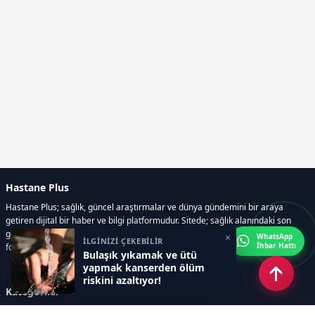
Hastane Plus
Hastane Plus; sağlık, güncel araştırmalar ve dünya gündemini bir araya
getiren dijital bir haber ve bilgi platformudur. Sitede; sağlık alanındaki son
gelişmeler, bilimsel araştırmalar, yaşam rehberleri, resmi ilanlar, video ve
×
WhatsApp
İLGİNİZİ ÇEKEBİLİR
İhbar Hattı
fotoğraf galerileri ve e-gazete içerikleri yer almaktadır.
Bulaşık yıkamak ve ütü
yapmak kanserden ölüm
riskini azaltıyor!
Kategoriler
GÜNCEL ARAŞTIRMALAR
SAĞLIK GÜNDEMİ