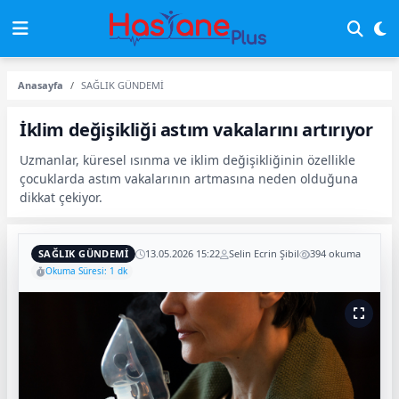
Anasayfa
SAĞLIK GÜNDEMİ
İklim değişikliği astım vakalarını artırıyor
Uzmanlar, küresel ısınma ve iklim değişikliğinin özellikle
çocuklarda astım vakalarının artmasına neden olduğuna
dikkat çekiyor.
SAĞLIK GÜNDEMİ
13.05.2026 15:22
Selin Ecrin Şibil
394 okuma
Okuma Süresi: 1 dk