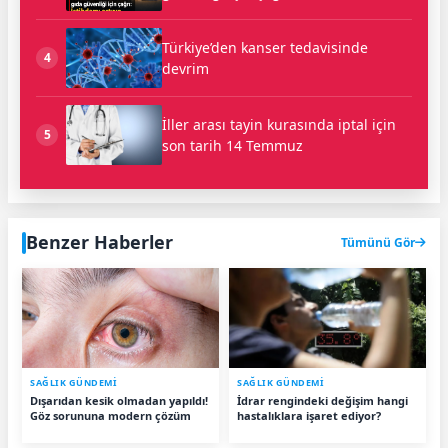
Türkiye’den kanser tedavisinde
4
devrim
İller arası tayin kurasında iptal için
5
son tarih 14 Temmuz
Benzer Haberler
Tümünü Gör
SAĞLIK GÜNDEMİ
SAĞLIK GÜNDEMİ
Dışarıdan kesik olmadan yapıldı!
İdrar rengindeki değişim hangi
Göz sorununa modern çözüm
hastalıklara işaret ediyor?