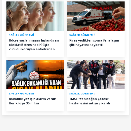
SAĞLIK GÜNDEMİ
SAĞLIK GÜNDEMİ
Hücre yaşlanmasını hızlandıran
Kiraz yedikten sonra fenalaşan
oksidatif stres nedir? İşte
çift hayatını kaybetti
vücudu koruyan antioksidan
besinler
SAĞLIK GÜNDEMİ
SAĞLIK GÜNDEMİ
Bakanlık yaz için alarm verdi:
TMSF "Yenidoğan Çetesi"
Her kiloya 35 ml su
hastanesini satışa çıkardı