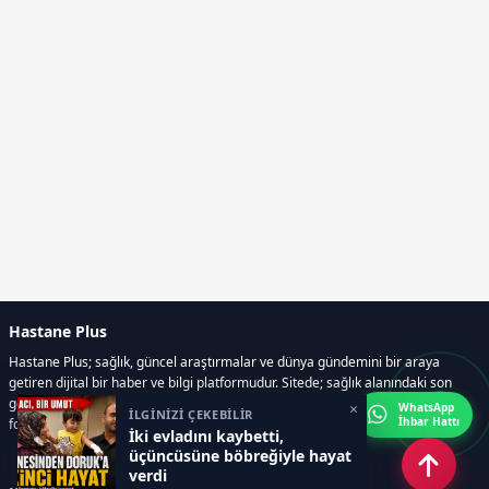
Hastane Plus
Hastane Plus; sağlık, güncel araştırmalar ve dünya gündemini bir araya
getiren dijital bir haber ve bilgi platformudur. Sitede; sağlık alanındaki son
gelişmeler, bilimsel araştırmalar, yaşam rehberleri, resmi ilanlar, video ve
×
WhatsApp
İLGİNİZİ ÇEKEBİLİR
İhbar Hattı
fotoğraf galerileri ve e-gazete içerikleri yer almaktadır.
İki evladını kaybetti,
üçüncüsüne böbreğiyle hayat
verdi