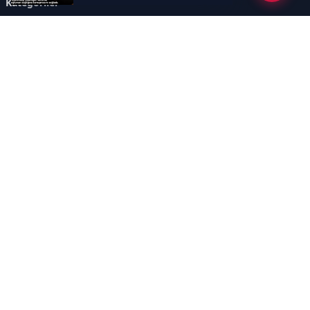
Kategoriler
GÜNCEL ARAŞTIRMALAR
SAĞLIK GÜNDEMİ
DÜNYA
SAĞLIKLI YAŞAM REHBERİ
HASTANEPLUS ÖZEL
BESLENME VE PSİKOLOJİ
Sayfalar
AÇIK RIZA METNİ
ÇEREZ POLİTİKASI
AYDINLATMA METNİ
VERİ İHLALİ PROSEDÜRÜ
VERİ SAKLAMA VE İMHA
İletişim
POLİTİKASI
RSS
Sitemap
İletişim
İmaj Yayıncılık Reklam Pazarlama Ve Taahhüt Limited Şirketi
Ümit Mahallesi, 2494/2 Sokak No:4 Çankaya Ankara