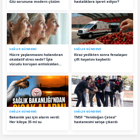
Göz sorununa modern çözüm
hastalıklara işaret ediyor?
SAĞLIK GÜNDEMİ
SAĞLIK GÜNDEMİ
Hücre yaşlanmasını hızlandıran
Kiraz yedikten sonra fenalaşan
oksidatif stres nedir? İşte
çift hayatını kaybetti
vücudu koruyan antioksidan
besinler
SAĞLIK GÜNDEMİ
SAĞLIK GÜNDEMİ
Bakanlık yaz için alarm verdi:
TMSF "Yenidoğan Çetesi"
Her kiloya 35 ml su
hastanesini satışa çıkardı