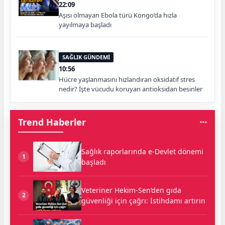
22:09
Aşısı olmayan Ebola türü Kongo’da hızla
yayılmaya başladı
SAĞLIK GÜNDEMİ
10:56
Hücre yaşlanmasını hızlandıran oksidatif stres
nedir? İşte vücudu koruyan antioksidan besinler
Trend Haberler
Sağlık raporlarında e-Devlet dönemi
1
başladı
Veteriner Hekim-Sen’den gıda
2
güvenliği için çağrı: İstihdamı artırın