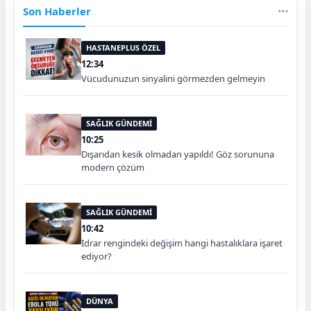
Son Haberler
HASTANEPLUS ÖZEL
12:34
Vücudunuzun sinyalini görmezden gelmeyin
SAĞLIK GÜNDEMİ
10:25
Dışarıdan kesik olmadan yapıldı! Göz sorununa
modern çözüm
SAĞLIK GÜNDEMİ
10:42
İdrar rengindeki değişim hangi hastalıklara işaret
ediyor?
DÜNYA