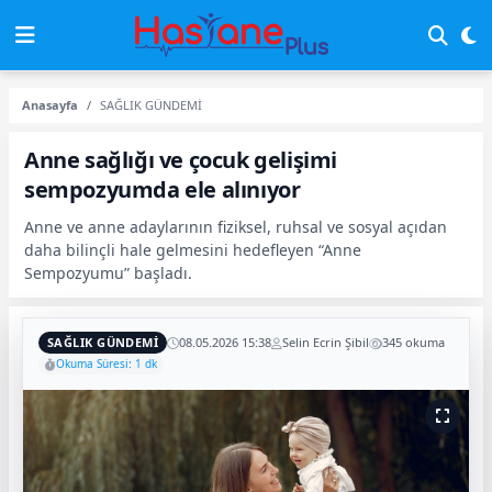
Anasayfa
SAĞLIK GÜNDEMİ
Anne sağlığı ve çocuk gelişimi
sempozyumda ele alınıyor
Anne ve anne adaylarının fiziksel, ruhsal ve sosyal açıdan
daha bilinçli hale gelmesini hedefleyen “Anne
Sempozyumu” başladı.
SAĞLIK GÜNDEMİ
08.05.2026 15:38
Selin Ecrin Şibil
345 okuma
Okuma Süresi: 1 dk