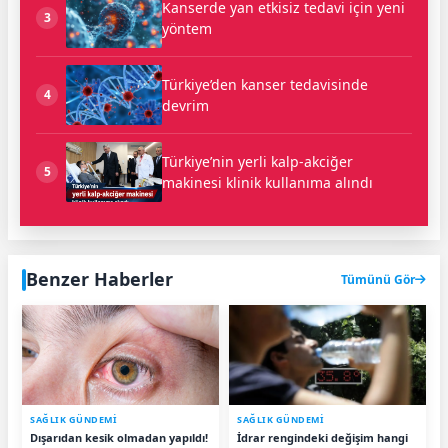
Kanserde yan etkisiz tedavi için yeni
3
yöntem
Türkiye’den kanser tedavisinde
4
devrim
Türkiye’nin yerli kalp-akciğer
5
makinesi klinik kullanıma alındı
Benzer Haberler
Tümünü Gör
SAĞLIK GÜNDEMİ
SAĞLIK GÜNDEMİ
Dışarıdan kesik olmadan yapıldı!
İdrar rengindeki değişim hangi