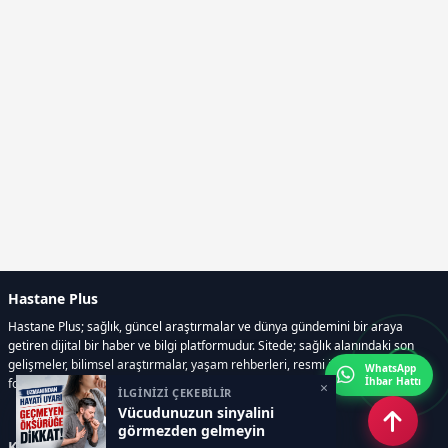
Hastane Plus
Hastane Plus; sağlık, güncel araştırmalar ve dünya gündemini bir araya
getiren dijital bir haber ve bilgi platformudur. Sitede; sağlık alanındaki son
gelişmeler, bilimsel araştırmalar, yaşam rehberleri, resmi ilanlar, video ve
WhatsApp
İhbar Hattı
fotoğraf galerileri ve e-gazete içerikleri yer almaktadır.
×
İLGİNİZİ ÇEKEBİLİR
Vücudunuzun sinyalini
görmezden gelmeyin
Kategoriler