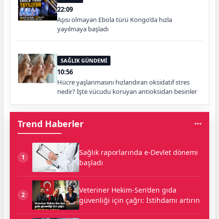
22:09
Aşısı olmayan Ebola türü Kongo’da hızla
yayılmaya başladı
SAĞLIK GÜNDEMİ
10:56
Hücre yaşlanmasını hızlandıran oksidatif stres
nedir? İşte vücudu koruyan antioksidan besinler
Trend Haberler
Sağlık raporlarında e-Devlet dönemi
1
başladı
Veteriner Hekim-Sen’den gıda
2
güvenliği için çağrı: İstihdamı artırın