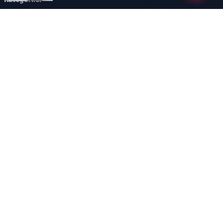
GÜNCEL ARAŞTIRMALAR
SAĞLIK GÜNDEMİ
DÜNYA
SAĞLIKLI YAŞAM REHBERİ
HASTANEPLUS ÖZEL
BESLENME VE PSİKOLOJİ
Sayfalar
AÇIK RIZA METNİ
ÇEREZ POLİTİKASI
AYDINLATMA METNİ
VERİ İHLALİ PROSEDÜRÜ
VERİ SAKLAMA VE İMHA
İletişim
POLİTİKASI
RSS
Sitemap
İletişim
İmaj Yayıncılık Reklam Pazarlama Ve Taahhüt Limited Şirketi
Ümit Mahallesi, 2494/2 Sokak No:4 Çankaya Ankara