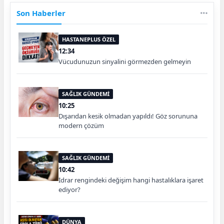
Son Haberler
HASTANEPLUS ÖZEL
12:34
Vücudunuzun sinyalini görmezden gelmeyin
SAĞLIK GÜNDEMİ
10:25
Dışarıdan kesik olmadan yapıldı! Göz sorununa
modern çözüm
SAĞLIK GÜNDEMİ
10:42
İdrar rengindeki değişim hangi hastalıklara işaret
ediyor?
DÜNYA