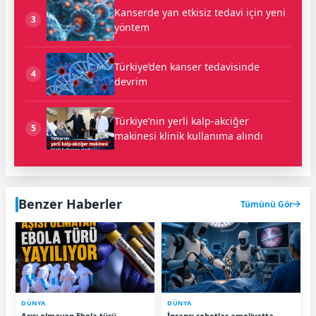
Kanserde yan etkisiz tedavi için yeni
3
yöntem
Türkiye’den kanser tedavisinde
4
devrim
Türkiye’nin yerli kalp-akciğer
5
makinesi klinik kullanıma alındı
Benzer Haberler
Tümünü Gör
DÜNYA
DÜNYA
Aşısı olmayan Ebola türü
İnsansı robotlar ameliyatta