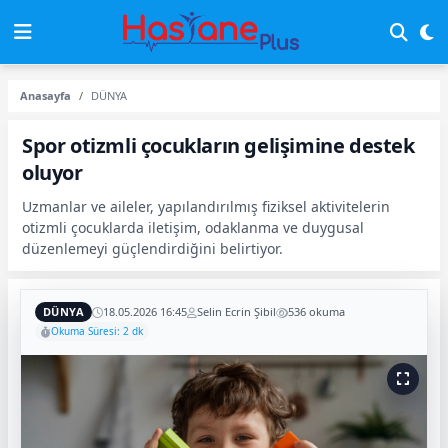
Anasayfa
DÜNYA
Spor otizmli çocukların gelişimine destek
oluyor
Uzmanlar ve aileler, yapılandırılmış fiziksel aktivitelerin
otizmli çocuklarda iletişim, odaklanma ve duygusal
düzenlemeyi güçlendirdiğini belirtiyor.
DÜNYA
18.05.2026 16:45
Selin Ecrin Şibil
536 okuma
Okuma Süresi: 2 dk