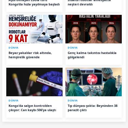
Kongo’da hızla yayılmaya başladı
neşteri devraldı
DÜNYA
DÜNYA
Beyaz yakalılar risk altında,
Genç kalma takıntısı hastalıkla
hemşirelik güvende
gölgelendi
DÜNYA
DÜNYA
Kongo'da salgın kontrolden
Tıp dünyası şokta: Beyninden 38
çıkıyor: Can kaybı 506’ya ulaştı
parazit çıktı