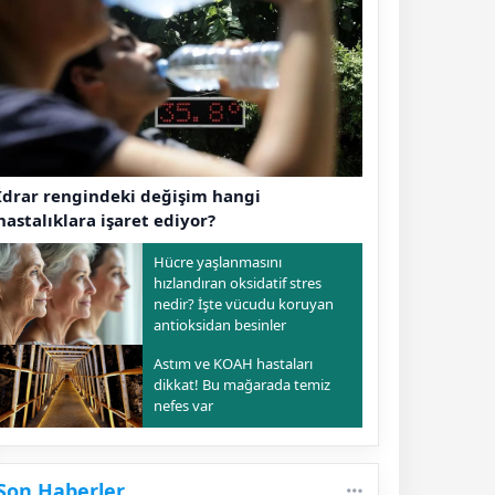
İdrar rengindeki değişim hangi
hastalıklara işaret ediyor?
Hücre yaşlanmasını
hızlandıran oksidatif stres
nedir? İşte vücudu koruyan
antioksidan besinler
Astım ve KOAH hastaları
dikkat! Bu mağarada temiz
nefes var
Son Haberler