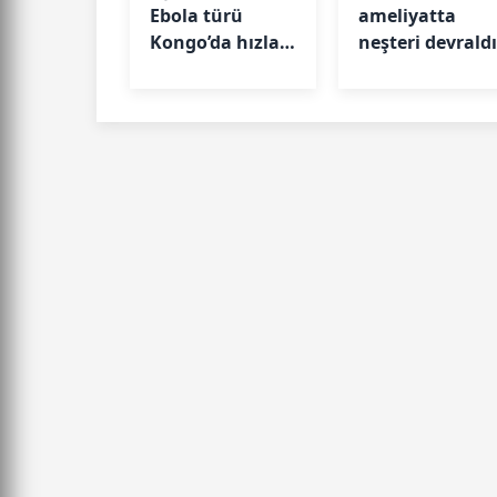
Ebola türü
ameliyatta
Kongo’da hızla
neşteri devrald
yayılmaya
başladı