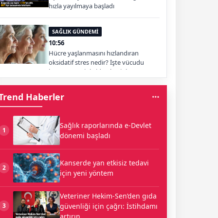
hızla yayılmaya başladı
SAĞLIK GÜNDEMİ
10:56
Hücre yaşlanmasını hızlandıran
oksidatif stres nedir? İşte vücudu
koruyan antioksidan besinler
Trend Haberler
Sağlık raporlarında e-Devlet
1
dönemi başladı
Kanserde yan etkisiz tedavi
2
için yeni yöntem
Veteriner Hekim-Sen’den gıda
güvenliği için çağrı: İstihdamı
3
artırın