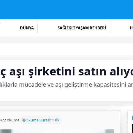
DÜNYA
SAĞLIKLI YAŞAM REHBERİ
H
üç aşı şirketini satın alıy
stalıklarla mücadele ve aşı geliştirme kapasitesini a
472 okuma
Okuma Süresi: 1 dk