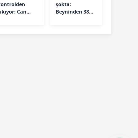
kontrolden
şokta:
çıkıyor: Can
Beyninden 38
kaybı 506’ya
parazit çıktı
laştı