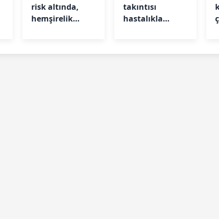
risk altında,
takıntısı
ı
hemşirelik
hastalıkla
güvende
gölgelendi
u