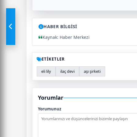
HABER BİLGİSİ
Kaynak: Haber Merkezi
ETİKETLER
eli lily
ilaç devi
aşı şirketi
Yorumlar
Yorumunuz