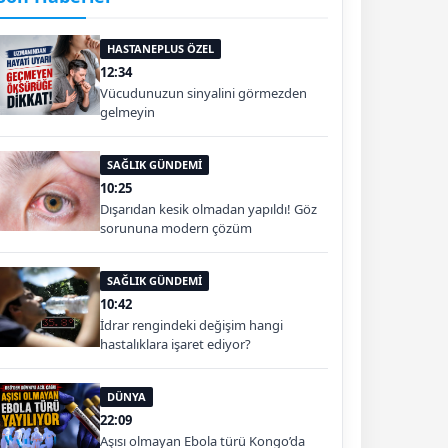
HASTANEPLUS ÖZEL
12:34
Vücudunuzun sinyalini görmezden
gelmeyin
SAĞLIK GÜNDEMİ
10:25
Dışarıdan kesik olmadan yapıldı! Göz
sorununa modern çözüm
SAĞLIK GÜNDEMİ
10:42
İdrar rengindeki değişim hangi
hastalıklara işaret ediyor?
DÜNYA
22:09
Aşısı olmayan Ebola türü Kongo’da