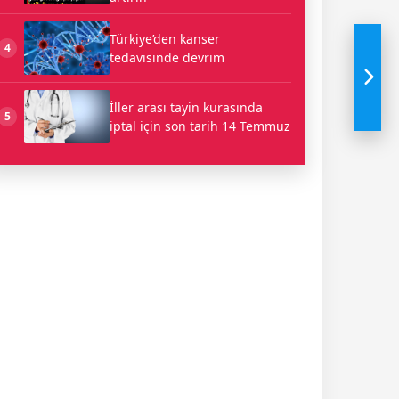
Türkiye’den kanser
4
tedavisinde devrim
İller arası tayin kurasında
5
iptal için son tarih 14 Temmuz