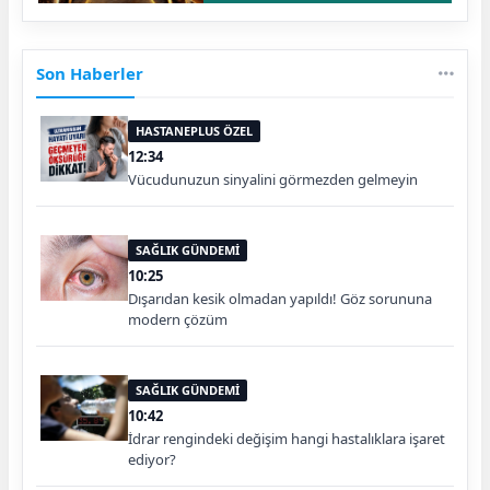
Son Haberler
HASTANEPLUS ÖZEL
12:34
Vücudunuzun sinyalini görmezden gelmeyin
SAĞLIK GÜNDEMİ
10:25
Dışarıdan kesik olmadan yapıldı! Göz sorununa
modern çözüm
SAĞLIK GÜNDEMİ
10:42
İdrar rengindeki değişim hangi hastalıklara işaret
ediyor?