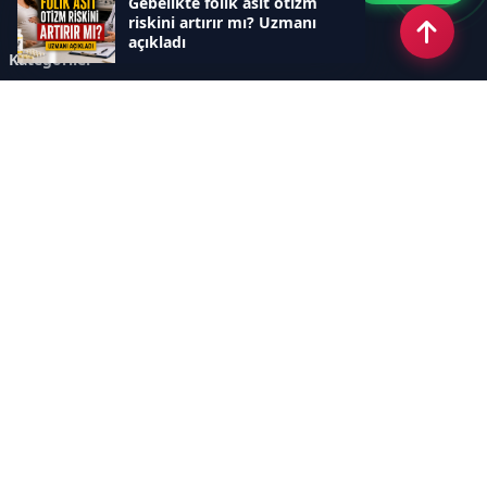
Gebelikte folik asit otizm
riskini artırır mı? Uzmanı
açıkladı
Kategoriler
GÜNCEL ARAŞTIRMALAR
SAĞLIK GÜNDEMİ
DÜNYA
SAĞLIKLI YAŞAM REHBERİ
HASTANEPLUS ÖZEL
BESLENME VE PSİKOLOJİ
Sayfalar
AÇIK RIZA METNİ
ÇEREZ POLİTİKASI
AYDINLATMA METNİ
VERİ İHLALİ PROSEDÜRÜ
VERİ SAKLAMA VE İMHA
İletişim
POLİTİKASI
RSS
Sitemap
İletişim