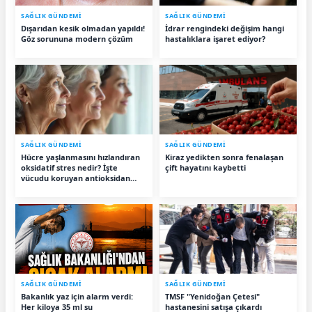
SAĞLIK GÜNDEMİ
SAĞLIK GÜNDEMİ
Dışarıdan kesik olmadan yapıldı!
İdrar rengindeki değişim hangi
Göz sorununa modern çözüm
hastalıklara işaret ediyor?
SAĞLIK GÜNDEMİ
SAĞLIK GÜNDEMİ
Hücre yaşlanmasını hızlandıran
Kiraz yedikten sonra fenalaşan
oksidatif stres nedir? İşte
çift hayatını kaybetti
vücudu koruyan antioksidan
besinler
SAĞLIK GÜNDEMİ
SAĞLIK GÜNDEMİ
Bakanlık yaz için alarm verdi:
TMSF "Yenidoğan Çetesi"
Her kiloya 35 ml su
hastanesini satışa çıkardı