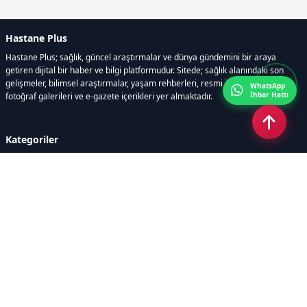
Hastane Plus
Hastane Plus; sağlık, güncel araştırmalar ve dünya gündemini bir araya
getiren dijital bir haber ve bilgi platformudur. Sitede; sağlık alanındaki son
gelişmeler, bilimsel araştırmalar, yaşam rehberleri, resmi ilanlar, video ve
WhatsApp
İhbar Hattı
fotoğraf galerileri ve e-gazete içerikleri yer almaktadır.
Kategoriler
GÜNCEL ARAŞTIRMALAR
SAĞLIK GÜNDEMİ
DÜNYA
SAĞLIKLI YAŞAM REHBERİ
HASTANEPLUS ÖZEL
BESLENME VE PSİKOLOJİ
Sayfalar
AÇIK RIZA METNİ
ÇEREZ POLİTİKASI
AYDINLATMA METNİ
VERİ İHLALİ PROSEDÜRÜ