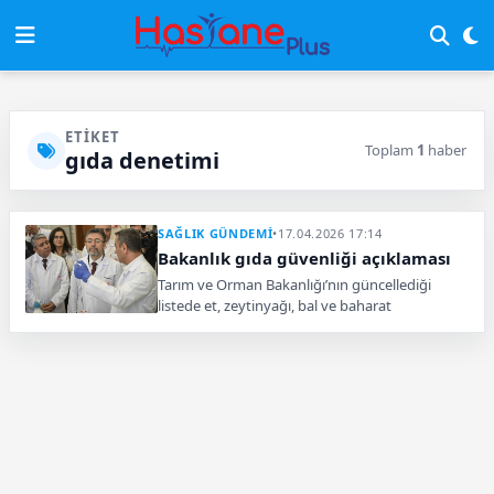
ETIKET
Toplam
1
haber
gıda denetimi
SAĞLIK GÜNDEMİ
•
17.04.2026 17:14
Bakanlık gıda güvenliği açıklaması
Tarım ve Orman Bakanlığı’nın güncellediği
listede et, zeytinyağı, bal ve baharat
ürünlerinde taklit ve tağşiş tespit edildi. Çok
sayıda üründe hile ortaya çıktı.